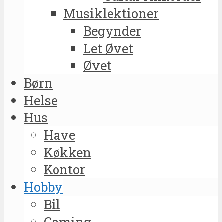
Musiklektioner
Begynder
Let Øvet
Øvet
Børn
Helse
Hus
Have
Køkken
Kontor
Hobby
Bil
Gaming