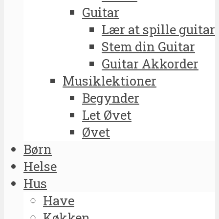
Guitar
Lær at spille guitar
Stem din Guitar
Guitar Akkorder
Musiklektioner
Begynder
Let Øvet
Øvet
Børn
Helse
Hus
Have
Køkken