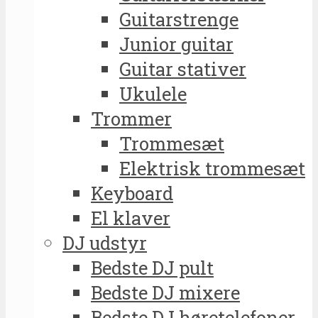
Guitarstrenge
Junior guitar
Guitar stativer
Ukulele
Trommer
Trommesæt
Elektrisk trommesæt
Keyboard
El klaver
DJ udstyr
Bedste DJ pult
Bedste DJ mixere
Bedste DJ høretelefoner