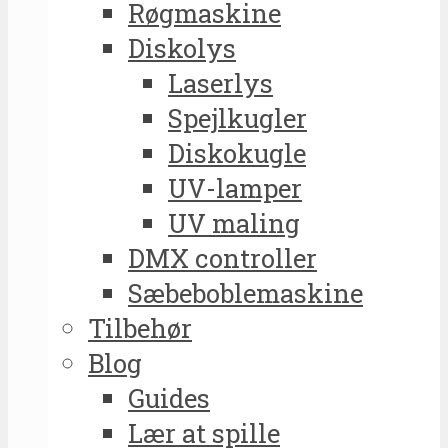
Røgmaskine
Diskolys
Laserlys
Spejlkugler
Diskokugle
UV-lamper
UV maling
DMX controller
Sæbeboblemaskine
Tilbehør
Blog
Guides
Lær at spille