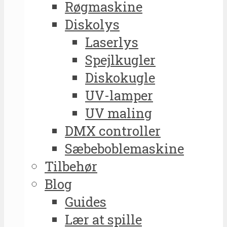
Røgmaskine
Diskolys
Laserlys
Spejlkugler
Diskokugle
UV-lamper
UV maling
DMX controller
Sæbeboblemaskine
Tilbehør
Blog
Guides
Lær at spille