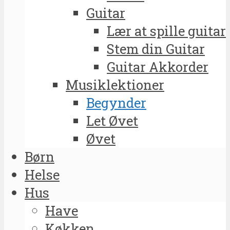
Guitar
Lær at spille guitar
Stem din Guitar
Guitar Akkorder
Musiklektioner
Begynder
Let Øvet
Øvet
Børn
Helse
Hus
Have
Køkken