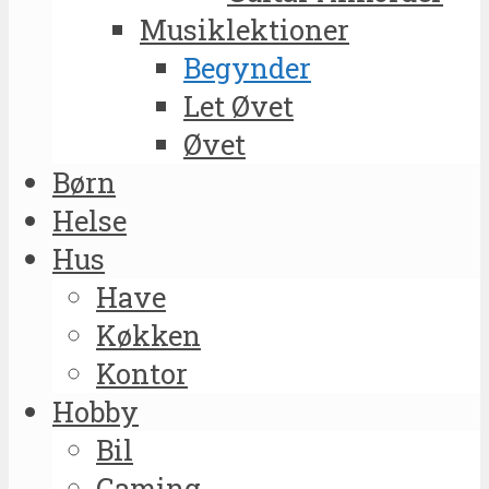
Musiklektioner
Begynder
Let Øvet
Øvet
Børn
Helse
Hus
Have
Køkken
Kontor
Hobby
Bil
Gaming