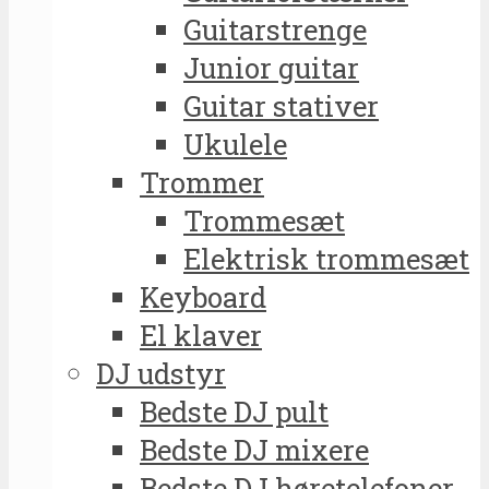
Guitarstrenge
Junior guitar
Guitar stativer
Ukulele
Trommer
Trommesæt
Elektrisk trommesæt
Keyboard
El klaver
DJ udstyr
Bedste DJ pult
Bedste DJ mixere
Bedste DJ høretelefoner