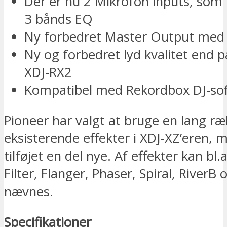
Der er nu 2 Mikrofon inputs, s
3 bånds EQ
Ny forbedret Master Output med
Ny og forbedret lyd kvalitet end p
XDJ-RX2
Kompatibel med Rekordbox DJ-so
Pioneer har valgt at bruge en lang ræ
eksisterende effekter i XDJ-XZ’eren, 
tilføjet en del nye. Af effekter kan bl.
Filter, Flanger, Phaser, Spiral, RiverB
nævnes.
Specifikationer