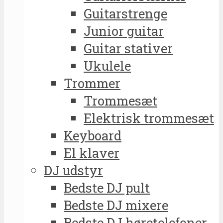
Guitarstrenge
Junior guitar
Guitar stativer
Ukulele
Trommer
Trommesæt
Elektrisk trommesæt
Keyboard
El klaver
DJ udstyr
Bedste DJ pult
Bedste DJ mixere
Bedste DJ høretelefoner