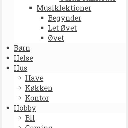
Musiklektioner
Begynder
Let Øvet
Øvet
Børn
Helse
Hus
Have
Køkken
Kontor
Hobby
Bil
Gaming