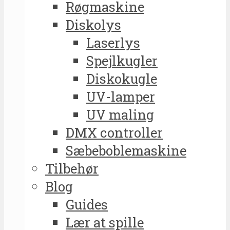
Røgmaskine
Diskolys
Laserlys
Spejlkugler
Diskokugle
UV-lamper
UV maling
DMX controller
Sæbeboblemaskine
Tilbehør
Blog
Guides
Lær at spille