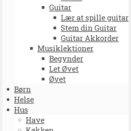
Guitar
Lær at spille guitar
Stem din Guitar
Guitar Akkorder
Musiklektioner
Begynder
Let Øvet
Øvet
Børn
Helse
Hus
Have
Køkken