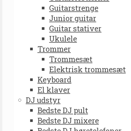
Guitarstrenge
Junior guitar
Guitar stativer
Ukulele
Trommer
Trommesæt
Elektrisk trommesæt
Keyboard
El klaver
DJ udstyr
Bedste DJ pult
Bedste DJ mixere
Bedste DJ høretelefoner