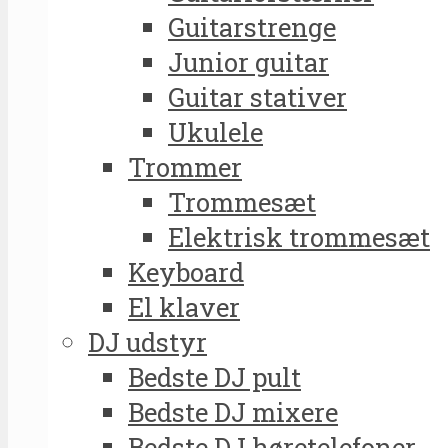
Guitarstrenge
Junior guitar
Guitar stativer
Ukulele
Trommer
Trommesæt
Elektrisk trommesæt
Keyboard
El klaver
DJ udstyr
Bedste DJ pult
Bedste DJ mixere
Bedste DJ høretelefoner