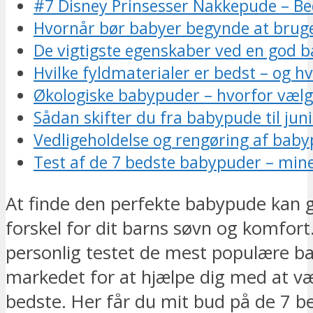
#7 Disney Prinsesser Nakkepude – Bed
Hvornår bør babyer begynde at brug
De vigtigste egenskaber ved en god 
Hvilke fyldmaterialer er bedst – og h
Økologiske babypuder – hvorfor væl
Sådan skifter du fra babypude til ju
Vedligeholdelse og rengøring af bab
Test af de 7 bedste babypuder – mine 
At finde den perfekte babypude kan g
forskel for dit barns søvn og komfort
personlig testet de mest populære b
markedet for at hjælpe dig med at v
bedste. Her får du mit bud på de 7 b