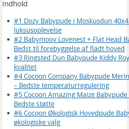
Indhold
#1 Dozy Babypude i Moskusdun 40x4
luksusoplevelse
#2 Babymoov Lovenest + Flat Head Ba
Bedst til forebyggelse af fladt hoved
#3 Ringsted Dun Babypude Kiddy Roy
kvalitet
#4 Cocoon Company Babypude Merin
– Bedste temperaturregulering
#5 Cocoon Amazing Maize Babypude 
Bedste støtte
#6 Cocoon Økologisk Hovedpude Baby
økologiske valg