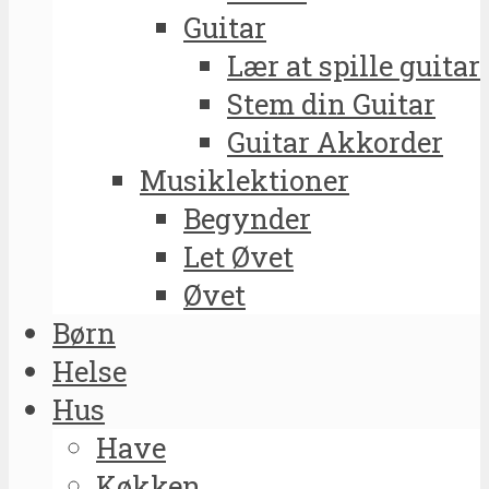
Guitar
Lær at spille guitar
Stem din Guitar
Guitar Akkorder
Musiklektioner
Begynder
Let Øvet
Øvet
Børn
Helse
Hus
Have
Køkken