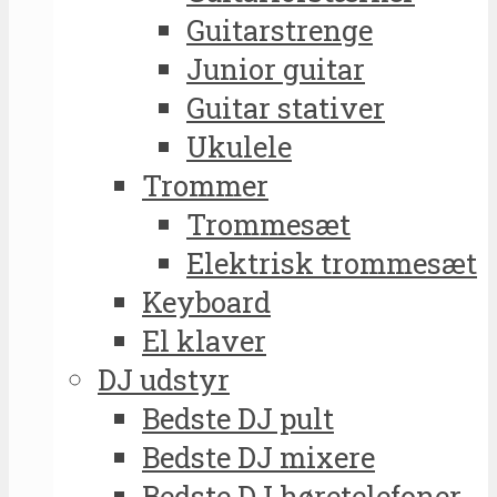
Guitarstrenge
Junior guitar
Guitar stativer
Ukulele
Trommer
Trommesæt
Elektrisk trommesæt
Keyboard
El klaver
DJ udstyr
Bedste DJ pult
Bedste DJ mixere
Bedste DJ høretelefoner