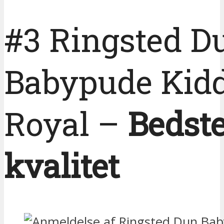
#3 Ringsted D
Babypude Kid
Royal –
Bedst
kvalitet