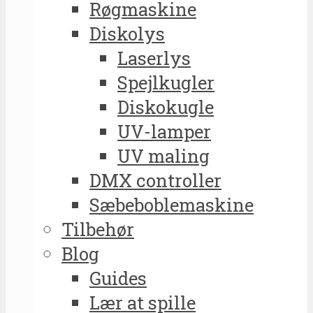
Røgmaskine
Diskolys
Laserlys
Spejlkugler
Diskokugle
UV-lamper
UV maling
DMX controller
Sæbeboblemaskine
Tilbehør
Blog
Guides
Lær at spille