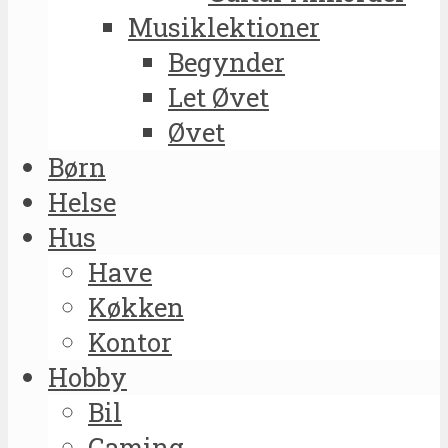
Musiklektioner
Begynder
Let Øvet
Øvet
Børn
Helse
Hus
Have
Køkken
Kontor
Hobby
Bil
Gaming