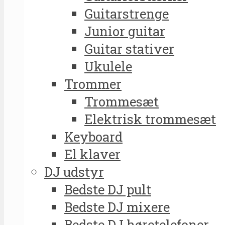
Guitarstrenge
Junior guitar
Guitar stativer
Ukulele
Trommer
Trommesæt
Elektrisk trommesæt
Keyboard
El klaver
DJ udstyr
Bedste DJ pult
Bedste DJ mixere
Bedste DJ høretelefoner