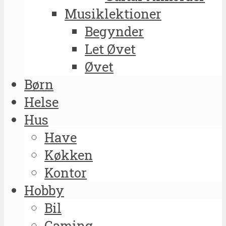
Musiklektioner
Begynder
Let Øvet
Øvet
Børn
Helse
Hus
Have
Køkken
Kontor
Hobby
Bil
Gaming