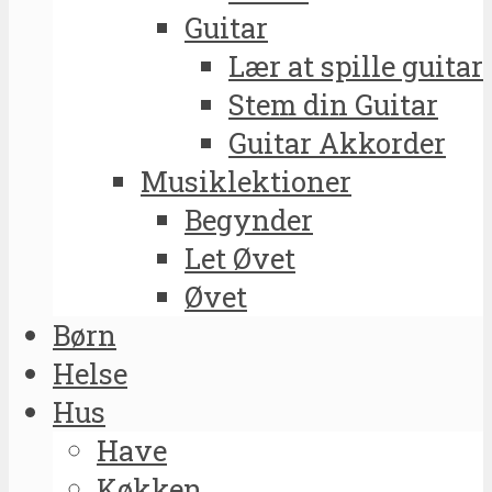
Guitar
Lær at spille guitar
Stem din Guitar
Guitar Akkorder
Musiklektioner
Begynder
Let Øvet
Øvet
Børn
Helse
Hus
Have
Køkken