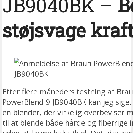
JB9040BK –
B
støjsvage kraf
Efter flere måneders testning af Bra
PowerBlend 9 JB9040BK kan jeg sige, 
en blender, der virkelig overbeviser 
til at blende både hårde og fiberrige 