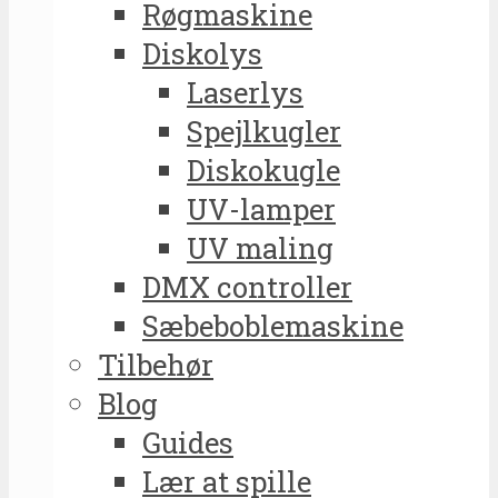
Røgmaskine
Diskolys
Laserlys
Spejlkugler
Diskokugle
UV-lamper
UV maling
DMX controller
Sæbeboblemaskine
Tilbehør
Blog
Guides
Lær at spille