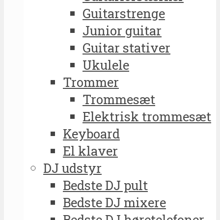
Guitarstrenge
Junior guitar
Guitar stativer
Ukulele
Trommer
Trommesæt
Elektrisk trommesæt
Keyboard
El klaver
DJ udstyr
Bedste DJ pult
Bedste DJ mixere
Bedste DJ høretelefoner