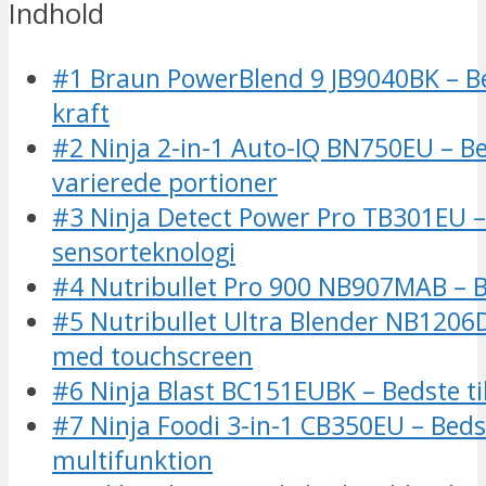
Indhold
#1 Braun PowerBlend 9 JB9040BK – Be
kraft
#2 Ninja 2-in-1 Auto-IQ BN750EU – Bed
varierede portioner
#3 Ninja Detect Power Pro TB301EU 
sensorteknologi
#4 Nutribullet Pro 900 NB907MAB – B
#5 Nutribullet Ultra Blender NB1206
med touchscreen
#6 Ninja Blast BC151EUBK – Bedste ti
#7 Ninja Foodi 3-in-1 CB350EU – Beds
multifunktion