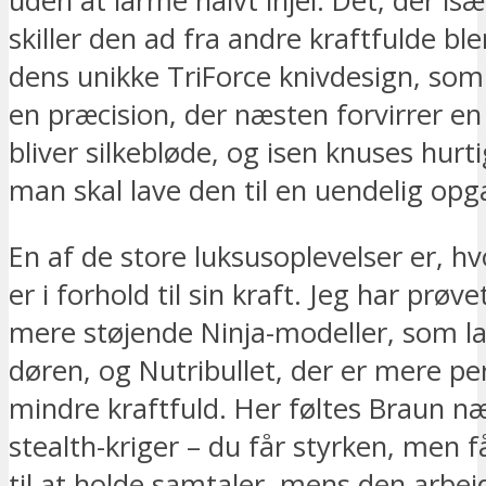
uden at larme halvt ihjel. Det, der is
skiller den ad fra andre kraftfulde bl
dens unikke TriForce knivdesign, so
en præcision, der næsten forvirrer e
bliver silkebløde, og isen knuses hurt
man skal lave den til en uendelig opg
En af de store luksusoplevelser er, hvo
er i forhold til sin kraft. Jeg har prøv
mere støjende Ninja-modeller, som la
døren, og Nutribullet, der er mere pe
mindre kraftfuld. Her føltes Braun 
stealth-kriger – du får styrken, men f
til at holde samtaler, mens den arbej