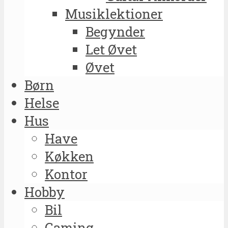
Musiklektioner
Begynder
Let Øvet
Øvet
Børn
Helse
Hus
Have
Køkken
Kontor
Hobby
Bil
Gaming