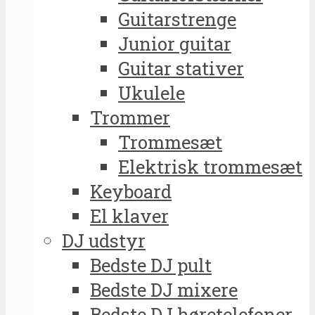
Guitarstrenge
Junior guitar
Guitar stativer
Ukulele
Trommer
Trommesæt
Elektrisk trommesæt
Keyboard
El klaver
DJ udstyr
Bedste DJ pult
Bedste DJ mixere
Bedste DJ høretelefoner