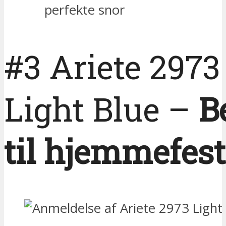
perfekte snor
#3 Ariete 2973
Light Blue –
B
til hjemmefest