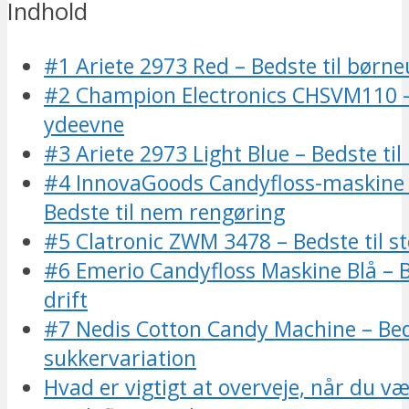
Indhold
#1 Ariete 2973 Red – Bedste til børn
#2 Champion Electronics CHSVM110 
ydeevne
#3 Ariete 2973 Light Blue – Bedste ti
#4 InnovaGoods Candyfloss-maskine 
Bedste til nem rengøring
#5 Clatronic ZWM 3478 – Bedste til st
#6 Emerio Candyfloss Maskine Blå – Be
drift
#7 Nedis Cotton Candy Machine – Beds
sukkervariation
Hvad er vigtigt at overveje, når du v