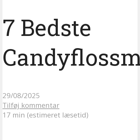
7 Bedste
Candyflossm
29/08/2025
Tilføj kommentar
17 min (estimeret læsetid)