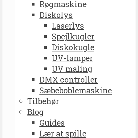
Røgmaskine
Diskolys
Laserlys
Spejlkugler
Diskokugle
UV-lamper
UV maling
DMX controller
Sæbeboblemaskine
Tilbehør
Blog
Guides
Lær at spille