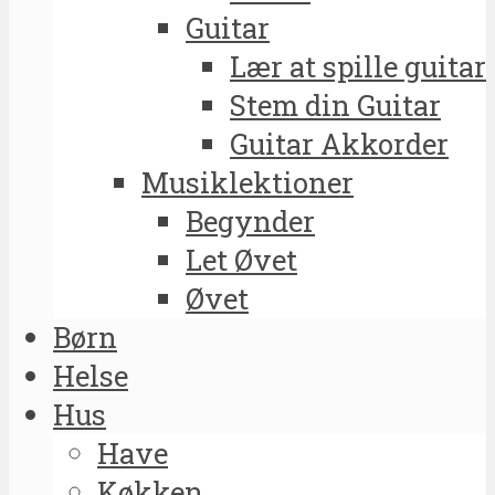
Guitar
Lær at spille guitar
Stem din Guitar
Guitar Akkorder
Musiklektioner
Begynder
Let Øvet
Øvet
Børn
Helse
Hus
Have
Køkken