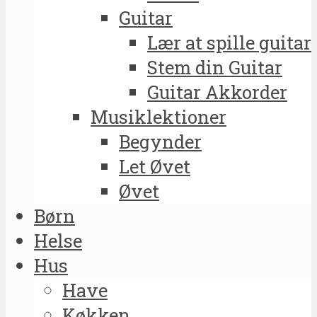
Guitar
Lær at spille guitar
Stem din Guitar
Guitar Akkorder
Musiklektioner
Begynder
Let Øvet
Øvet
Børn
Helse
Hus
Have
Køkken