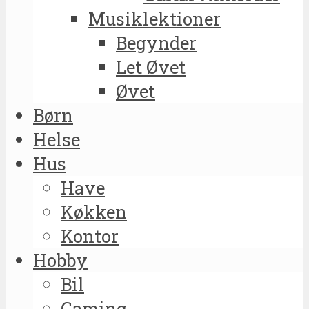
Musiklektioner
Begynder
Let Øvet
Øvet
Børn
Helse
Hus
Have
Køkken
Kontor
Hobby
Bil
Gaming