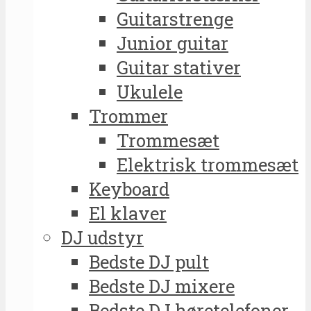
Guitarstrenge
Junior guitar
Guitar stativer
Ukulele
Trommer
Trommesæt
Elektrisk trommesæt
Keyboard
El klaver
DJ udstyr
Bedste DJ pult
Bedste DJ mixere
Bedste DJ høretelefoner