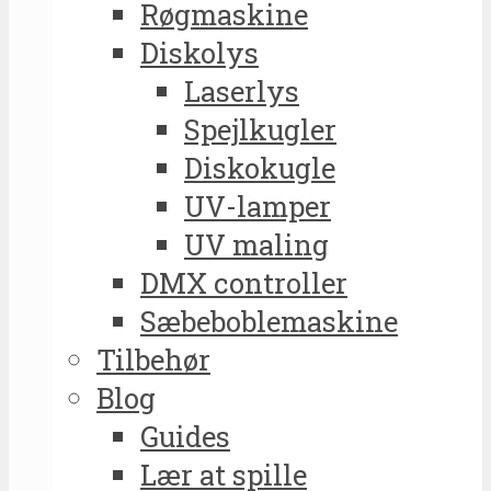
Røgmaskine
Diskolys
Laserlys
Spejlkugler
Diskokugle
UV-lamper
UV maling
DMX controller
Sæbeboblemaskine
Tilbehør
Blog
Guides
Lær at spille