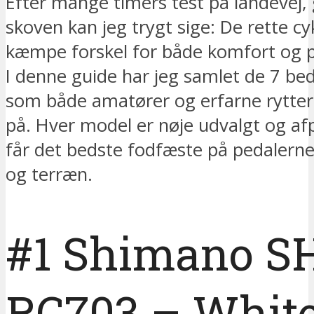
Efter mange timers test på landevej, 
skoven kan jeg trygt sige: De rette c
kæmpe forskel for både komfort og 
I denne guide har jeg samlet de 7 bed
som både amatører og erfarne rytter
på. Hver model er nøje udvalgt og af
får det bedste fodfæste på pedalerne 
og terræn.
#1 Shimano S
RC703 – Whit