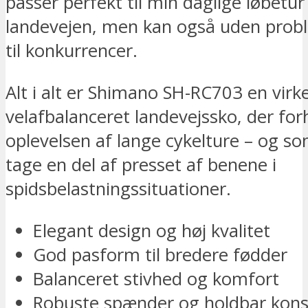
passer perfekt til min daglige løbetur
landevejen, men kan også uden prob
til konkurrencer.
Alt i alt er Shimano SH-RC703 en virke
velafbalanceret landevejssko, der for
oplevelsen af lange cykelture – og s
tage en del af presset af benene i
spidsbelastningssituationer.
Elegant design og høj kvalitet
God pasform til bredere fødder
Balanceret stivhed og komfort
Robuste spænder og holdbar kons