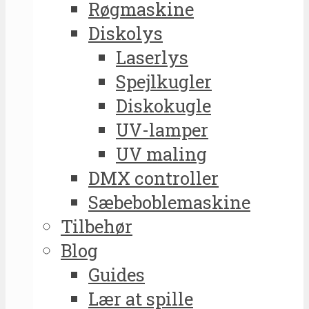
Røgmaskine
Diskolys
Laserlys
Spejlkugler
Diskokugle
UV-lamper
UV maling
DMX controller
Sæbeboblemaskine
Tilbehør
Blog
Guides
Lær at spille