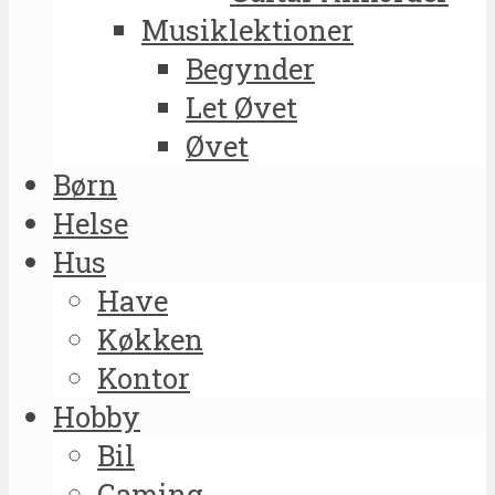
Musiklektioner
Begynder
Let Øvet
Øvet
Børn
Helse
Hus
Have
Køkken
Kontor
Hobby
Bil
Gaming