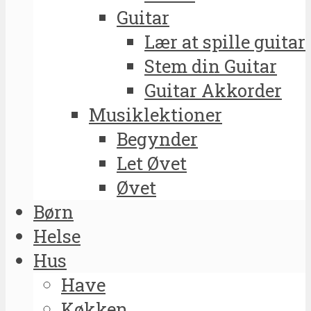
Guitar
Lær at spille guitar
Stem din Guitar
Guitar Akkorder
Musiklektioner
Begynder
Let Øvet
Øvet
Børn
Helse
Hus
Have
Køkken