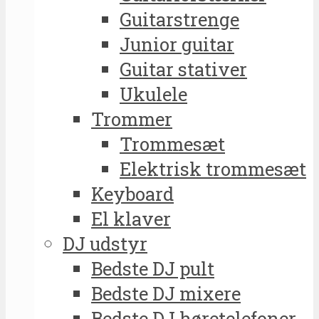
Guitarstrenge
Junior guitar
Guitar stativer
Ukulele
Trommer
Trommesæt
Elektrisk trommesæt
Keyboard
El klaver
DJ udstyr
Bedste DJ pult
Bedste DJ mixere
Bedste DJ høretelefoner