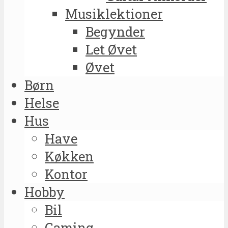
Musiklektioner
Begynder
Let Øvet
Øvet
Børn
Helse
Hus
Have
Køkken
Kontor
Hobby
Bil
Gaming