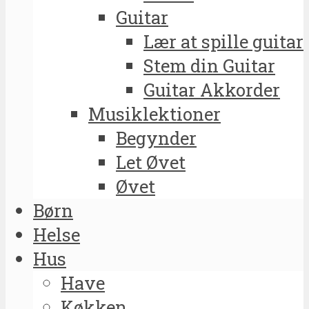
Guitar
Lær at spille guitar
Stem din Guitar
Guitar Akkorder
Musiklektioner
Begynder
Let Øvet
Øvet
Børn
Helse
Hus
Have
Køkken