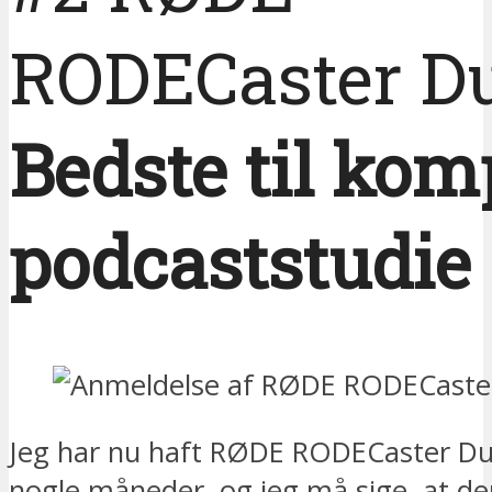
RODECaster D
Bedste til kom
podcaststudie
Jeg har nu haft RØDE RODECaster Duo
nogle måneder, og jeg må sige, at de