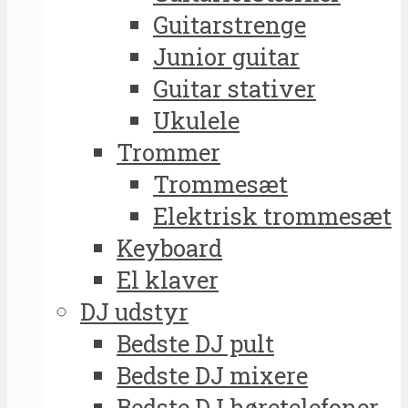
Guitarstrenge
Junior guitar
Guitar stativer
Ukulele
Trommer
Trommesæt
Elektrisk trommesæt
Keyboard
El klaver
DJ udstyr
Bedste DJ pult
Bedste DJ mixere
Bedste DJ høretelefoner