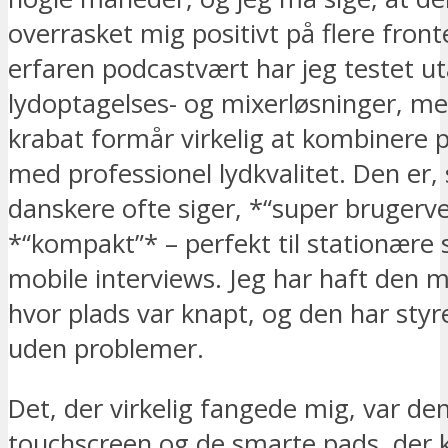
overrasket mig positivt på flere fron
erfaren podcastvært har jeg testet ut
lydoptagelses- og mixerløsninger, men
krabat formår virkelig at kombinere p
med professionel lydkvalitet. Den er
danskere ofte siger, *“super brugerve
*“kompakt”* – perfekt til stationære 
mobile interviews. Jeg har haft den m
hvor plads var knapt, og den har sty
uden problemer.
Det, der virkelig fangede mig, var den
touchscreen og de smarte pads, der 