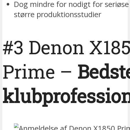
Dog mindre for nodigt for seriøse D
større produktionsstudier
#3 Denon X18
Prime –
Bedste
klubprofession