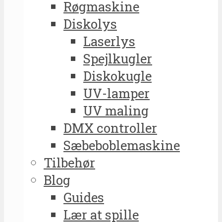
Røgmaskine
Diskolys
Laserlys
Spejlkugler
Diskokugle
UV-lamper
UV maling
DMX controller
Sæbeboblemaskine
Tilbehør
Blog
Guides
Lær at spille