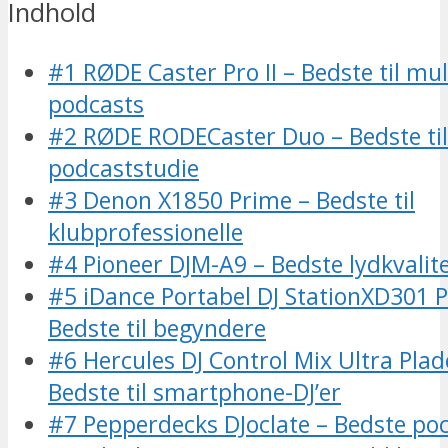
Indhold
#1 RØDE Caster Pro II – Bedste til mu
podcasts
#2 RØDE RODECaster Duo – Bedste ti
podcaststudie
#3 Denon X1850 Prime – Bedste til
klubprofessionelle
#4 Pioneer DJM-A9 – Bedste lydkvalit
#5 iDance Portabel DJ StationXD301 
Bedste til begyndere
#6 Hercules DJ Control Mix Ultra Plade
Bedste til smartphone-DJ’er
#7 Pepperdecks DJoclate – Bedste po