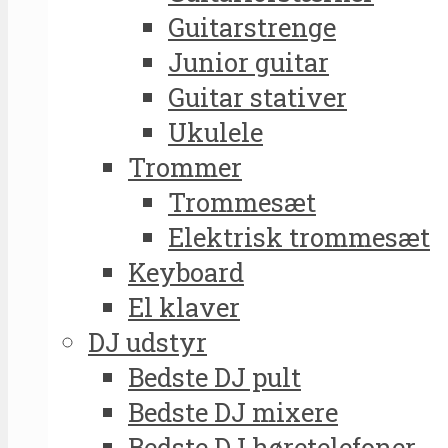
Guitarstrenge
Junior guitar
Guitar stativer
Ukulele
Trommer
Trommesæt
Elektrisk trommesæt
Keyboard
El klaver
DJ udstyr
Bedste DJ pult
Bedste DJ mixere
Bedste DJ høretelefoner