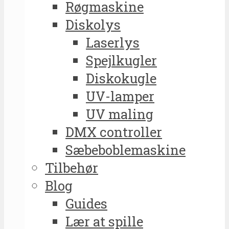
Røgmaskine
Diskolys
Laserlys
Spejlkugler
Diskokugle
UV-lamper
UV maling
DMX controller
Sæbeboblemaskine
Tilbehør
Blog
Guides
Lær at spille