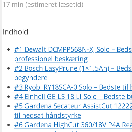
17 min (estimeret læsetid)
Indhold
#1 Dewalt DCMPP568N-XJ Solo – Bedst
professionel beskæring
#2 Bosch EasyPrune (1×1.5Ah) – Bedst
begyndere
#3 Ryobi RY18SCA-0 Solo – Bedste til h
#4 Einhell GE-LS 18 Li-Solo – Bedste 
#5 Gardena Secateur AssistCut 12222
til nedsat håndstyrke
#6 Gardena HighCut 360/18V P4A Re