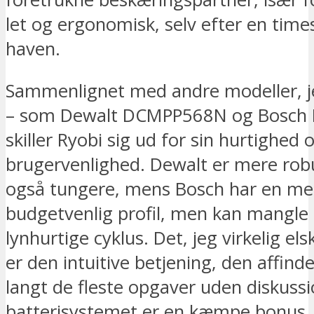
let og ergonomisk, selv efter en times
haven.
Sammenlignet med andre modeller, j
– som Dewalt DCMPP568N og Bosch 
skiller Ryobi sig ud for sin hurtighed 
brugervenlighed. Dewalt er mere rob
også tungere, mens Bosch har en me
budgetvenlig profil, men kan mangle
lynhurtige cyklus. Det, jeg virkelig el
er den intuitive betjening, den affind
langt de fleste opgaver uden diskussi
batterisystemet er en kæmpe bonus, 