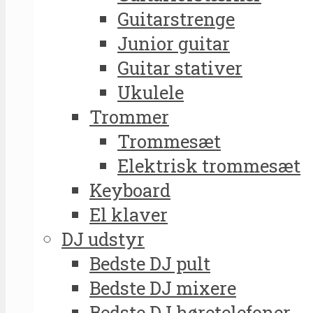
Guitarstrenge
Junior guitar
Guitar stativer
Ukulele
Trommer
Trommesæt
Elektrisk trommesæt
Keyboard
El klaver
DJ udstyr
Bedste DJ pult
Bedste DJ mixere
Bedste DJ høretelefoner