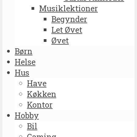
Musiklektioner
Begynder
Let Øvet
Øvet
Børn
Helse
Hus
Have
Køkken
Kontor
Hobby
Bil
Gaming