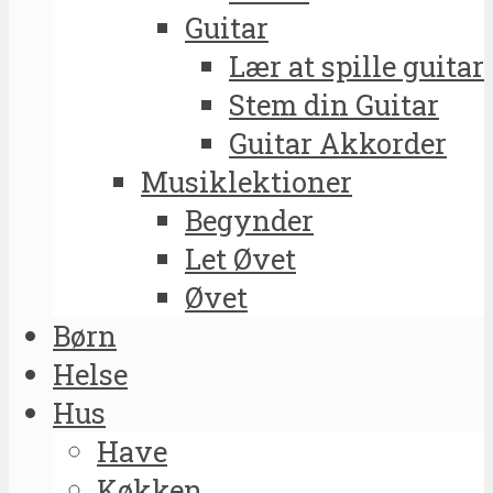
Guitar
Lær at spille guitar
Stem din Guitar
Guitar Akkorder
Musiklektioner
Begynder
Let Øvet
Øvet
Børn
Helse
Hus
Have
Køkken