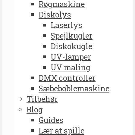
Røgmaskine
Diskolys
Laserlys
Spejlkugler
Diskokugle
UV-lamper
UV maling
DMX controller
Sæbeboblemaskine
Tilbehør
Blog
Guides
Lær at spille