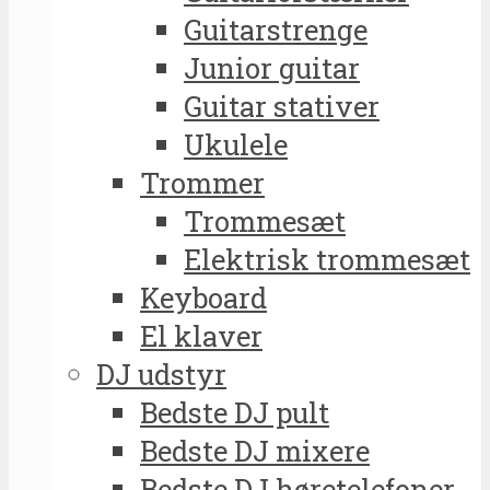
Guitarstrenge
Junior guitar
Guitar stativer
Ukulele
Trommer
Trommesæt
Elektrisk trommesæt
Keyboard
El klaver
DJ udstyr
Bedste DJ pult
Bedste DJ mixere
Bedste DJ høretelefoner