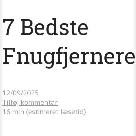
7 Bedste
Fnugfjernere
12/09/2025
Tilføj kommentar
16 min (estimeret læsetid)