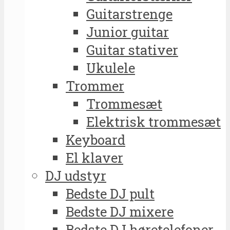
Guitarstrenge
Junior guitar
Guitar stativer
Ukulele
Trommer
Trommesæt
Elektrisk trommesæt
Keyboard
El klaver
DJ udstyr
Bedste DJ pult
Bedste DJ mixere
Bedste DJ høretelefoner