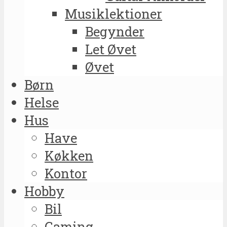
Musiklektioner
Begynder
Let Øvet
Øvet
Børn
Helse
Hus
Have
Køkken
Kontor
Hobby
Bil
Gaming