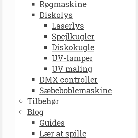
Røgmaskine
Diskolys
Laserlys
Spejlkugler
Diskokugle
UV-lamper
UV maling
DMX controller
Sæbeboblemaskine
Tilbehør
Blog
Guides
Lær at spille