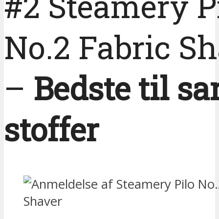
#2 Steamery P
No.2 Fabric S
–
Bedste til sa
stoffer