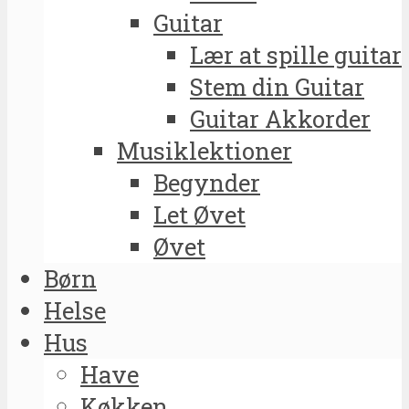
Guitar
Lær at spille guitar
Stem din Guitar
Guitar Akkorder
Musiklektioner
Begynder
Let Øvet
Øvet
Børn
Helse
Hus
Have
Køkken