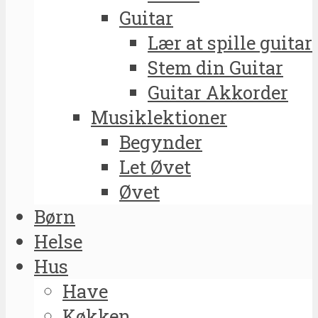
Guitar
Lær at spille guitar
Stem din Guitar
Guitar Akkorder
Musiklektioner
Begynder
Let Øvet
Øvet
Børn
Helse
Hus
Have
Køkken