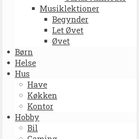
Musiklektioner
Begynder
Let Øvet
Øvet
Børn
Helse
Hus
Have
Køkken
Kontor
Hobby
Bil
Gaming