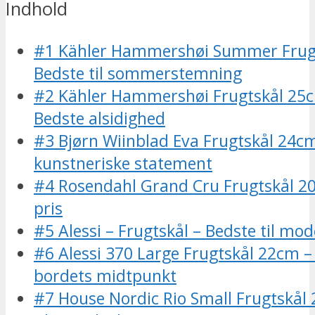
Indhold
#1 Kähler Hammershøi Summer Frug
Bedste til sommerstemning
#2 Kähler Hammershøi Frugtskål 25c
Bedste alsidighed
#3 Bjørn Wiinblad Eva Frugtskål 24cm
kunstneriske statement
#4 Rosendahl Grand Cru Frugtskål 2
pris
#5 Alessi – Frugtskål – Bedste til mo
#6 Alessi 370 Large Frugtskål 22cm 
bordets midtpunkt
#7 House Nordic Rio Small Frugtskål