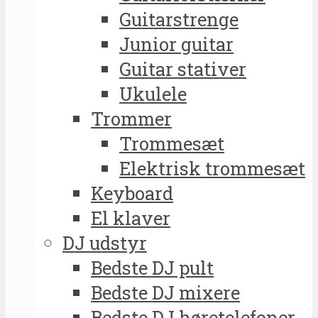
Guitarstrenge
Junior guitar
Guitar stativer
Ukulele
Trommer
Trommesæt
Elektrisk trommesæt
Keyboard
El klaver
DJ udstyr
Bedste DJ pult
Bedste DJ mixere
Bedste DJ høretelefoner