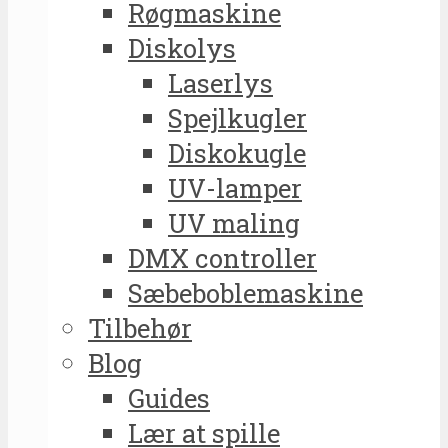
Røgmaskine
Diskolys
Laserlys
Spejlkugler
Diskokugle
UV-lamper
UV maling
DMX controller
Sæbeboblemaskine
Tilbehør
Blog
Guides
Lær at spille