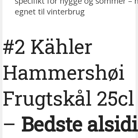
specifikt for hygge og sommer –
egnet til vinterbrug
#2 Kähler
Hammershøi
Frugtskål 25c
–
Bedste alsid