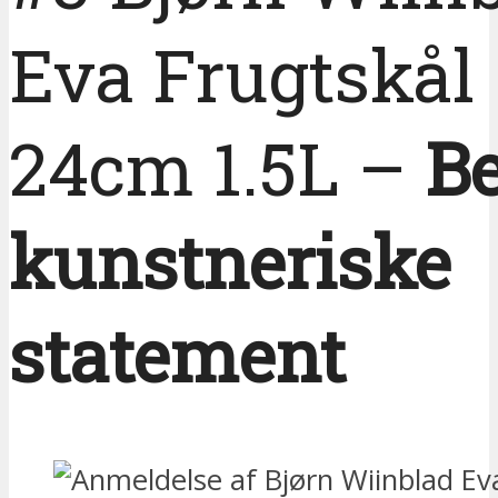
Eva Frugtskål
24cm 1.5L –
B
kunstneriske
statement