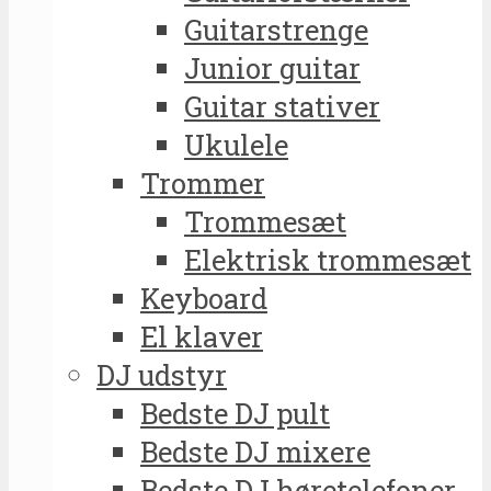
Guitarstrenge
Junior guitar
Guitar stativer
Ukulele
Trommer
Trommesæt
Elektrisk trommesæt
Keyboard
El klaver
DJ udstyr
Bedste DJ pult
Bedste DJ mixere
Bedste DJ høretelefoner