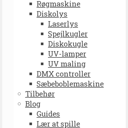
Røgmaskine
Diskolys
Laserlys
Spejlkugler
Diskokugle
UV-lamper
UV maling
DMX controller
Sæbeboblemaskine
Tilbehør
Blog
Guides
Lær at spille