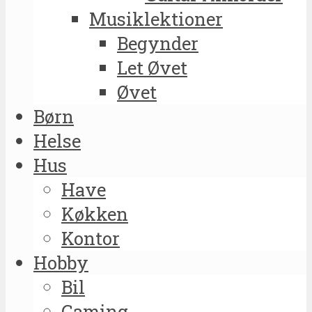
Musiklektioner
Begynder
Let Øvet
Øvet
Børn
Helse
Hus
Have
Køkken
Kontor
Hobby
Bil
Gaming