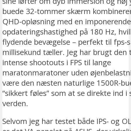
sine løfter om dyb immersion og høj
buede 32-tommer skærm kombinerer 
QHD-opløsning med en imponerende
opdateringshastighed på 180 Hz, hvilk
flydende bevægelse – perfekt til fps-s
millisekund tæller. Jeg har brugt den ti
intense shootouts i FPS til lange
maratonmaratoner uden øjenbelastni
være den næsten naturlige 1500R-bue
“sikkert føles” som at se direkte ind i s
verden.
Selvom jeg har testet både IPS- og 