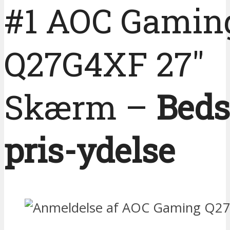
#1 AOC Gamin
Q27G4XF 27″
Skærm –
Beds
pris-ydelse