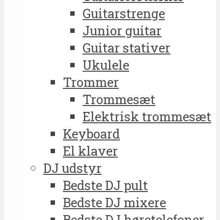
Guitarstrenge
Junior guitar
Guitar stativer
Ukulele
Trommer
Trommesæt
Elektrisk trommesæt
Keyboard
El klaver
DJ udstyr
Bedste DJ pult
Bedste DJ mixere
Bedste DJ høretelefoner