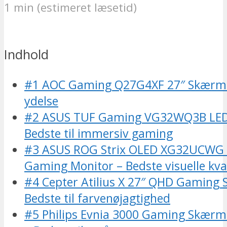
1 min (estimeret læsetid)
Indhold
#1 AOC Gaming Q27G4XF 27″ Skærm –
ydelse
#2 ASUS TUF Gaming VG32WQ3B LE
Bedste til immersiv gaming
#3 ASUS ROG Strix OLED XG32UCWG 
Gaming Monitor – Bedste visuelle kval
#4 Cepter Atilius X 27″ QHD Gaming
Bedste til farvenøjagtighed
#5 Philips Evnia 3000 Gaming Skær