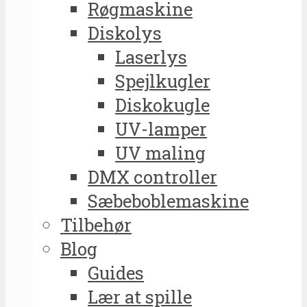
Røgmaskine
Diskolys
Laserlys
Spejlkugler
Diskokugle
UV-lamper
UV maling
DMX controller
Sæbeboblemaskine
Tilbehør
Blog
Guides
Lær at spille