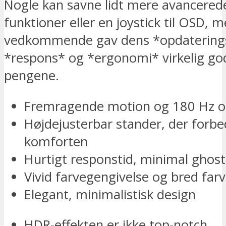
Nogle kan savne lidt mere avancered
funktioner eller en joystick til OSD, 
vedkommende gav dens *opdatering
*respons* og *ergonomi* virkelig god
pengene.
Fremragende motion og 180 Hz o
Højdejusterbar stander, der forbe
komforten
Hurtigt responstid, minimal ghost
Vivid farvegengivelse og bred far
Elegant, minimalistisk design
HDR-effekten er ikke top-notch