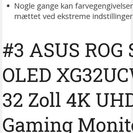
Nogle gange kan farvegengivelsen 
mættet ved ekstreme indstillinger
#3 ASUS ROG S
OLED XG32U
32 Zoll 4K UH
Gaming Monit