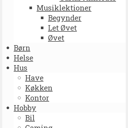
Musiklektioner
Begynder
Let Øvet
Øvet
Børn
Helse
Hus
Have
Køkken
Kontor
Hobby
Bil
Gaming