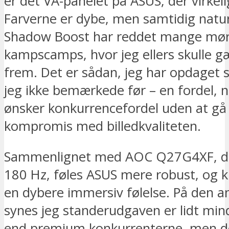
er det VA-panelet på ASUS, der virkelig
Farverne er dybe, men samtidig natur
Shadow Boost har reddet mange mø
kampscamps, hvor jeg ellers skulle g
frem. Det er sådan, jeg har opdaget s
jeg ikke bemærkede før – en fordel, 
ønsker konkurrencefordel uden at gå
kompromis med billedkvaliteten.
Sammenlignet med AOC Q27G4XF, de
180 Hz, føles ASUS mere robust, og 
en dybere immersiv følelse. På den a
synes jeg standerudgaven er lidt min
end premium konkurrenterne, men de