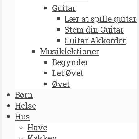
Guitar
Lær at spille guitar
Stem din Guitar
Guitar Akkorder
Musiklektioner
Begynder
Let Øvet
Øvet
Børn
Helse
Hus
Have
Køkken