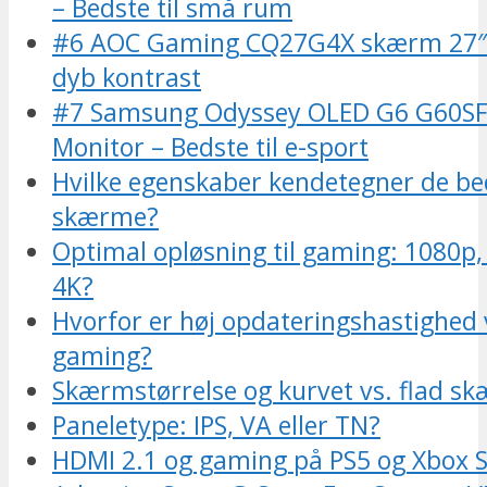
– Bedste til små rum
#6 AOC Gaming CQ27G4X skærm 27″ –
dyb kontrast
#7 Samsung Odyssey OLED G6 G60S
Monitor – Bedste til e-sport
Hvilke egenskaber kendetegner de b
skærme?
Optimal opløsning til gaming: 1080p,
4K?
Hvorfor er høj opdateringshastighed v
gaming?
Skærmstørrelse og kurvet vs. flad s
Paneletype: IPS, VA eller TN?
HDMI 2.1 og gaming på PS5 og Xbox S