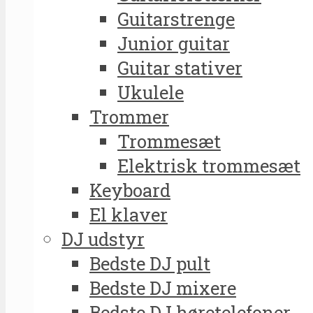
Guitarstrenge
Junior guitar
Guitar stativer
Ukulele
Trommer
Trommesæt
Elektrisk trommesæt
Keyboard
El klaver
DJ udstyr
Bedste DJ pult
Bedste DJ mixere
Bedste DJ høretelefoner