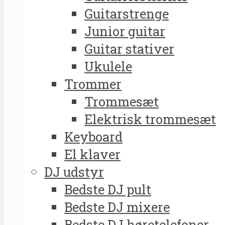
Guitarstrenge
Junior guitar
Guitar stativer
Ukulele
Trommer
Trommesæt
Elektrisk trommesæt
Keyboard
El klaver
DJ udstyr
Bedste DJ pult
Bedste DJ mixere
Bedste DJ høretelefoner