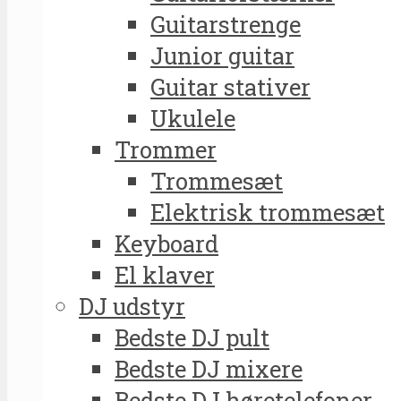
Guitarstrenge
Junior guitar
Guitar stativer
Ukulele
Trommer
Trommesæt
Elektrisk trommesæt
Keyboard
El klaver
DJ udstyr
Bedste DJ pult
Bedste DJ mixere
Bedste DJ høretelefoner