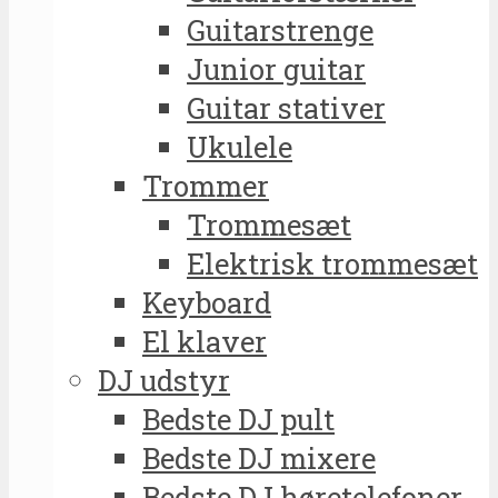
Guitarstrenge
Junior guitar
Guitar stativer
Ukulele
Trommer
Trommesæt
Elektrisk trommesæt
Keyboard
El klaver
DJ udstyr
Bedste DJ pult
Bedste DJ mixere
Bedste DJ høretelefoner