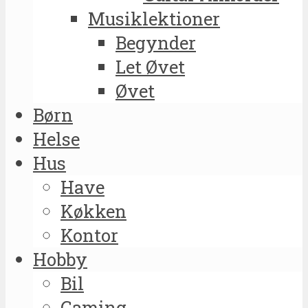
Musiklektioner
Begynder
Let Øvet
Øvet
Børn
Helse
Hus
Have
Køkken
Kontor
Hobby
Bil
Gaming