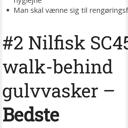
hygiejne
Man skal vænne sig til rengørings
#2 Nilfisk SC4
walk-behind
gulvvasker –
Bedste