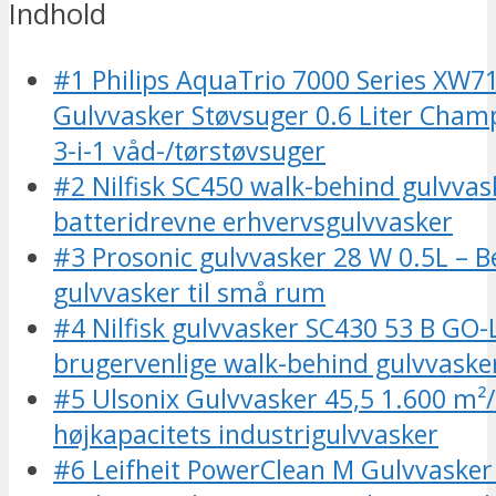
Indhold
#1 Philips AquaTrio 7000 Series XW7
Gulvvasker Støvsuger 0.6 Liter Cham
3-i-1 våd-/tørstøvsuger
#2 Nilfisk SC450 walk-behind gulvvas
batteridrevne erhvervsgulvvasker
#3 Prosonic gulvvasker 28 W 0.5L – Be
gulvvasker til små rum
#4 Nilfisk gulvvasker SC430 53 B GO-
brugervenlige walk-behind gulvvaske
#5 Ulsonix Gulvvasker 45,5 1.600 m²/
højkapacitets industrigulvvasker
#6 Leifheit PowerClean M Gulvvasker