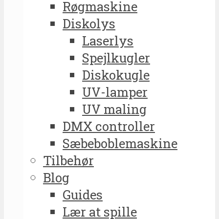
Røgmaskine
Diskolys
Laserlys
Spejlkugler
Diskokugle
UV-lamper
UV maling
DMX controller
Sæbeboblemaskine
Tilbehør
Blog
Guides
Lær at spille