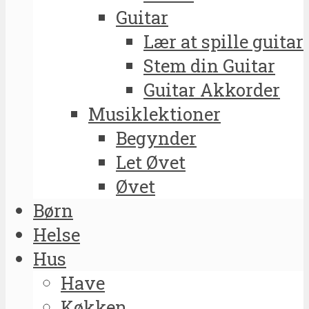
Guitar
Lær at spille guitar
Stem din Guitar
Guitar Akkorder
Musiklektioner
Begynder
Let Øvet
Øvet
Børn
Helse
Hus
Have
Køkken