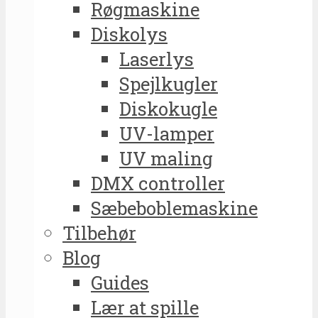
Røgmaskine
Diskolys
Laserlys
Spejlkugler
Diskokugle
UV-lamper
UV maling
DMX controller
Sæbeboblemaskine
Tilbehør
Blog
Guides
Lær at spille