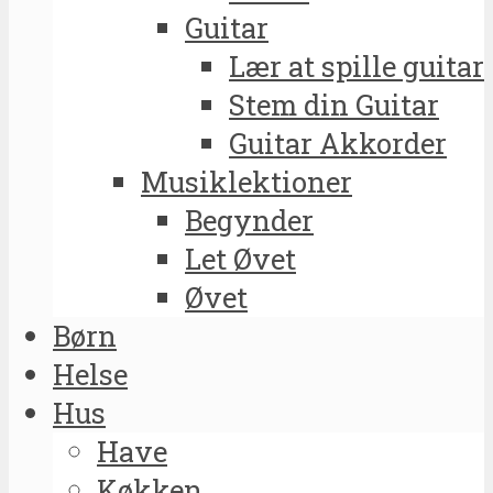
Guitar
Lær at spille guitar
Stem din Guitar
Guitar Akkorder
Musiklektioner
Begynder
Let Øvet
Øvet
Børn
Helse
Hus
Have
Køkken