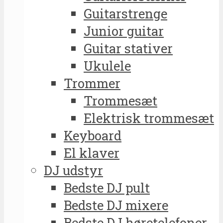
Guitarstrenge
Junior guitar
Guitar stativer
Ukulele
Trommer
Trommesæt
Elektrisk trommesæt
Keyboard
El klaver
DJ udstyr
Bedste DJ pult
Bedste DJ mixere
Bedste DJ høretelefoner