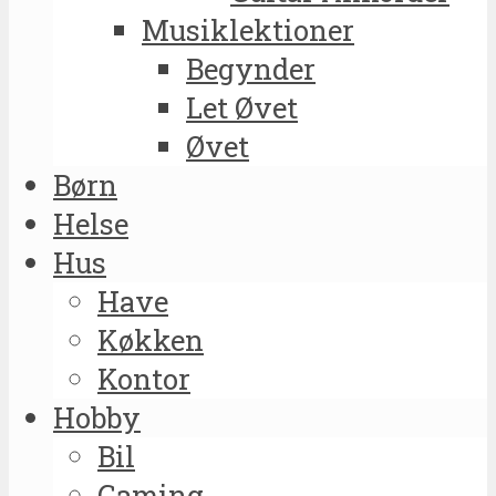
Musiklektioner
Begynder
Let Øvet
Øvet
Børn
Helse
Hus
Have
Køkken
Kontor
Hobby
Bil
Gaming