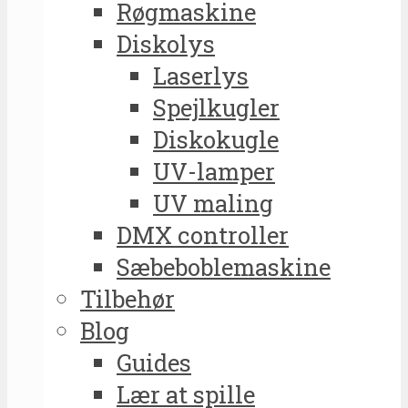
Røgmaskine
Diskolys
Laserlys
Spejlkugler
Diskokugle
UV-lamper
UV maling
DMX controller
Sæbeboblemaskine
Tilbehør
Blog
Guides
Lær at spille