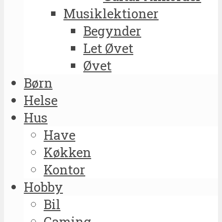
Musiklektioner
Begynder
Let Øvet
Øvet
Børn
Helse
Hus
Have
Køkken
Kontor
Hobby
Bil
Gaming