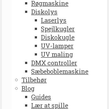
Røgmaskine
Diskolys
Laserlys
Spejlkugler
Diskokugle
UV-lamper
UV maling
DMX controller
Sæbeboblemaskine
Tilbehør
Blog
Guides
Lær at spille