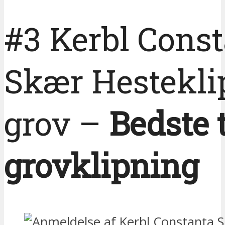
#3 Kerbl Cons
Skær Hestekli
grov –
Bedste t
grovklipning