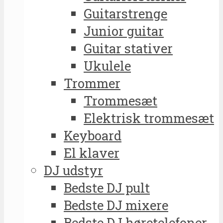
Guitarstrenge
Junior guitar
Guitar stativer
Ukulele
Trommer
Trommesæt
Elektrisk trommesæt
Keyboard
El klaver
DJ udstyr
Bedste DJ pult
Bedste DJ mixere
Bedste DJ høretelefoner