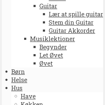
Guitar
Lær at spille guitar
Stem din Guitar
Guitar Akkorder
Musiklektioner
Begynder
Let Øvet
Øvet
Børn
Helse
Hus
Have
Køkken