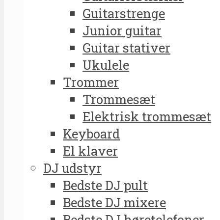
Guitarstrenge
Junior guitar
Guitar stativer
Ukulele
Trommer
Trommesæt
Elektrisk trommesæt
Keyboard
El klaver
DJ udstyr
Bedste DJ pult
Bedste DJ mixere
Bedste DJ høretelefoner