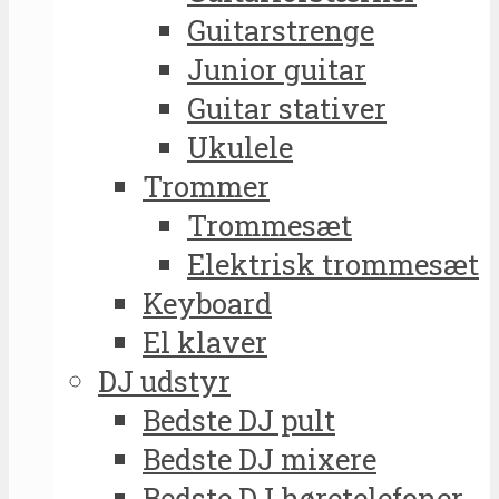
Guitarstrenge
Junior guitar
Guitar stativer
Ukulele
Trommer
Trommesæt
Elektrisk trommesæt
Keyboard
El klaver
DJ udstyr
Bedste DJ pult
Bedste DJ mixere
Bedste DJ høretelefoner