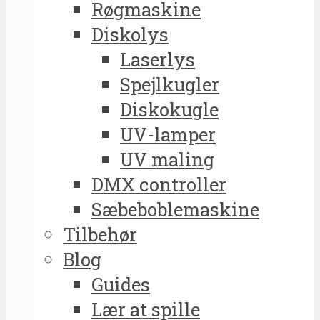
Røgmaskine
Diskolys
Laserlys
Spejlkugler
Diskokugle
UV-lamper
UV maling
DMX controller
Sæbeboblemaskine
Tilbehør
Blog
Guides
Lær at spille