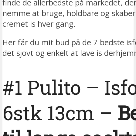
finde de allerbedste på markedet, de
nemme at bruge, holdbare og skaber
cremet is hver gang.
Her får du mit bud på de 7 bedste is
det sjovt og enkelt at lave is derhje
#1 Pulito – Is
6stk 13cm –
B