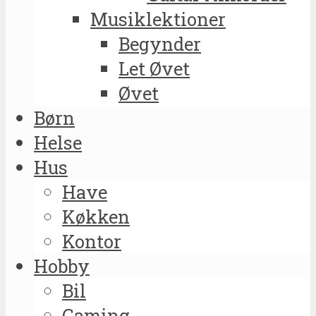
Musiklektioner
Begynder
Let Øvet
Øvet
Børn
Helse
Hus
Have
Køkken
Kontor
Hobby
Bil
Gaming