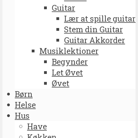
Guitar
Lær at spille guitar
Stem din Guitar
Guitar Akkorder
Musiklektioner
Begynder
Let Øvet
Øvet
Børn
Helse
Hus
Have
Køkken