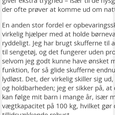
giver ekstra tryghed – især til de nys
der ofte prøver at komme ud om nat
En anden stor fordel er opbevaringss
virkelig hjælper med at holde børnev
ryddeligt. Jeg har brugt skufferne til a
til sengetøj, og det fungerer uden pr
selvom jeg godt kunne have ønsket m
funktion, for så glide skufferne endn
lydløst. Det, der virkelig skiller sig ud
og holdbarheden; jeg er sikker på, a
kan følge mit barn i mange år, især 
vægtkapacitet på 100 kg, hvilket gør
tillidsvækkende robust.