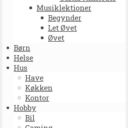
Musiklektioner
Begynder
Let Øvet
Øvet
Børn
Helse
Hus
Have
Køkken
Kontor
Hobby
Bil
Gaming