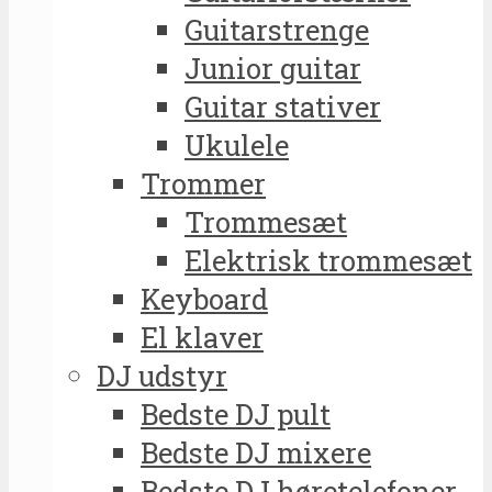
Guitarstrenge
Junior guitar
Guitar stativer
Ukulele
Trommer
Trommesæt
Elektrisk trommesæt
Keyboard
El klaver
DJ udstyr
Bedste DJ pult
Bedste DJ mixere
Bedste DJ høretelefoner