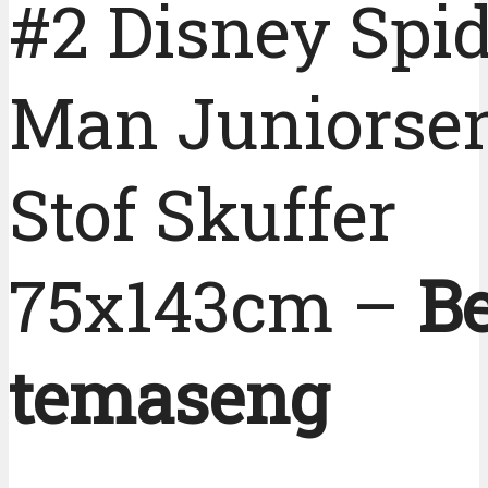
#2 Disney Spid
Man Juniorse
Stof Skuffer
75x143cm –
B
temaseng