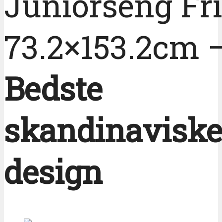
Juniorseng Fri
73.2×153.2cm 
Bedste
skandinavisk
design