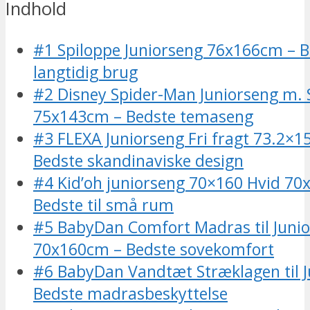
Indhold
#1 Spiloppe Juniorseng 76x166cm – Be
langtidig brug
#2 Disney Spider-Man Juniorseng m. S
75x143cm – Bedste temaseng
#3 FLEXA Juniorseng Fri fragt 73.2×1
Bedste skandinaviske design
#4 Kid’oh juniorseng 70×160 Hvid 70
Bedste til små rum
#5 BabyDan Comfort Madras til Juni
70x160cm – Bedste sovekomfort
#6 BabyDan Vandtæt Stræklagen til J
Bedste madrasbeskyttelse