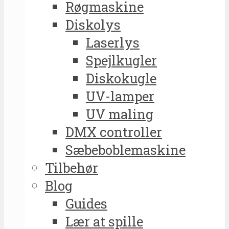
Røgmaskine
Diskolys
Laserlys
Spejlkugler
Diskokugle
UV-lamper
UV maling
DMX controller
Sæbeboblemaskine
Tilbehør
Blog
Guides
Lær at spille