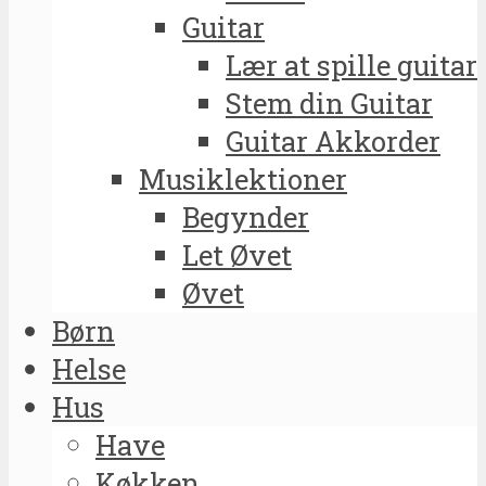
Guitar
Lær at spille guitar
Stem din Guitar
Guitar Akkorder
Musiklektioner
Begynder
Let Øvet
Øvet
Børn
Helse
Hus
Have
Køkken