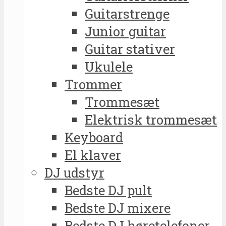
Guitarstrenge
Junior guitar
Guitar stativer
Ukulele
Trommer
Trommesæt
Elektrisk trommesæt
Keyboard
El klaver
DJ udstyr
Bedste DJ pult
Bedste DJ mixere
Bedste DJ høretelefoner