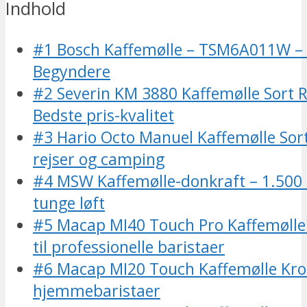
Indhold
#1 Bosch Kaffemølle – TSM6A011W – B
Begyndere
#2 Severin KM 3880 Kaffemølle Sort Ru
Bedste pris-kvalitet
#3 Hario Octo Manuel Kaffemølle Sort 
rejser og camping
#4 MSW Kaffemølle-donkraft – 1.500 k
tunge løft
#5 Macap MI40 Touch Pro Kaffemølle
til professionelle baristaer
#6 Macap MI20 Touch Kaffemølle Krom
hjemmebaristaer