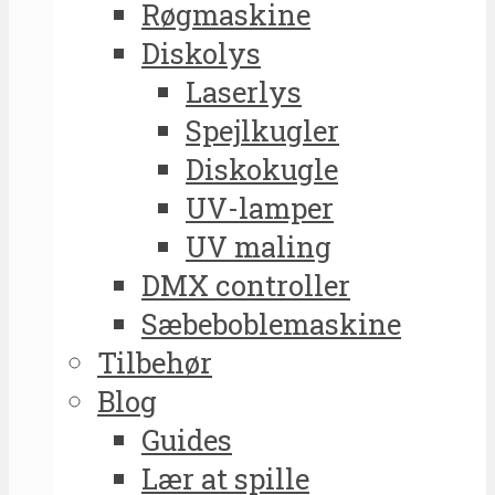
Røgmaskine
Diskolys
Laserlys
Spejlkugler
Diskokugle
UV-lamper
UV maling
DMX controller
Sæbeboblemaskine
Tilbehør
Blog
Guides
Lær at spille