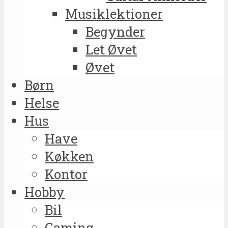
Musiklektioner
Begynder
Let Øvet
Øvet
Børn
Helse
Hus
Have
Køkken
Kontor
Hobby
Bil
Gaming