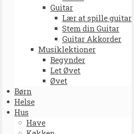
Guitar
Lær at spille guitar
Stem din Guitar
Guitar Akkorder
Musiklektioner
Begynder
Let Øvet
Øvet
Børn
Helse
Hus
Have
Køkken