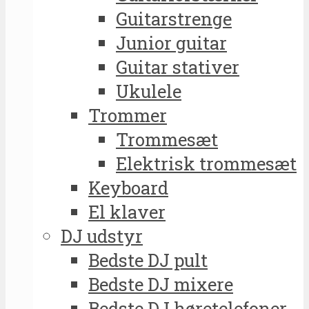
Guitarstrenge
Junior guitar
Guitar stativer
Ukulele
Trommer
Trommesæt
Elektrisk trommesæt
Keyboard
El klaver
DJ udstyr
Bedste DJ pult
Bedste DJ mixere
Bedste DJ høretelefoner