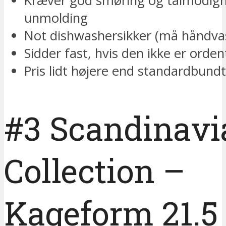
Kræver god smøring og tålmodig
unmolding
Not dishwashersikker (må håndva
Sidder fast, hvis den ikke er orden
Pris lidt højere end standardbun
#3 Scandinavi
Collection –
Kageform 21.5