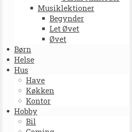
Musiklektioner
Begynder
Let Øvet
Øvet
Børn
Helse
Hus
Have
Køkken
Kontor
Hobby
Bil
Gaming