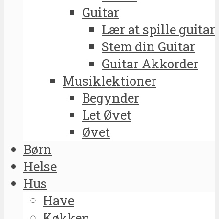
Guitar
Lær at spille guitar
Stem din Guitar
Guitar Akkorder
Musiklektioner
Begynder
Let Øvet
Øvet
Børn
Helse
Hus
Have
Køkken