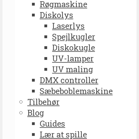
Røgmaskine
Diskolys
Laserlys
Spejlkugler
Diskokugle
UV-lamper
UV maling
DMX controller
Sæbeboblemaskine
Tilbehør
Blog
Guides
Lær at spille