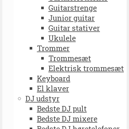
Guitarstrenge
Junior guitar
Guitar stativer
Ukulele
Trommer
Trommesæt
Elektrisk trommesæt
Keyboard
El klaver
DJ udstyr
Bedste DJ pult
Bedste DJ mixere
Bedste DJ høretelefoner