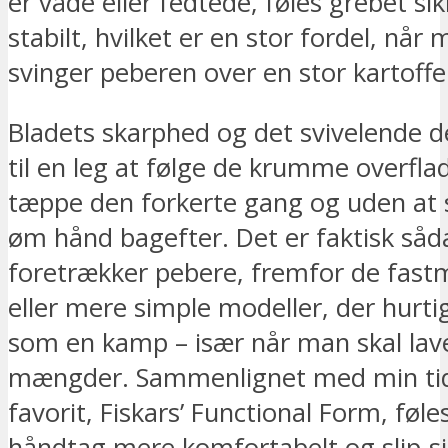
er våde eller fedtede, føles grebet si
stabilt, hvilket er en stor fordel, når
svinger peberen over en stor kartoffel
Bladets skarphed og det svivelende d
til en leg at følge de krumme overfla
tæppe den forkerte gang og uden at
øm hånd bagefter. Det er faktisk såd
foretrækker pebere, fremfor de fas
eller mere simple modeller, der hurti
som en kamp – især når man skal lav
mængder. Sammenlignet med min tid
favorit, Fiskars’ Functional Form, føl
håndtag mere komfortabelt og slip-sik