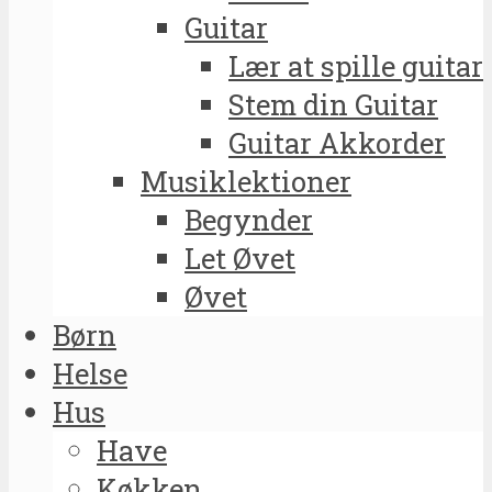
Guitar
Lær at spille guitar
Stem din Guitar
Guitar Akkorder
Musiklektioner
Begynder
Let Øvet
Øvet
Børn
Helse
Hus
Have
Køkken