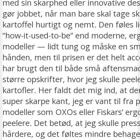
med sin skarphed eller innovative de
gør jobbet, når man bare skal tage sk
kartoffel hurtigt og nemt. Den føles l
“how-it-used-to-be” end moderne, e
modeller — lidt tung og måske en sm
hånden, men til prisen er det helt acc
har brugt den til både små aftensmad
større opskrifter, hvor jeg skulle pe
kartofler. Her faldt det mig ind, at d
super skarpe kant, jeg er vant til fra
modeller som OXOs eller Fiskars’ er
peelere. Det betød, at jeg skulle press
hårdere, og det føltes mindre behagel