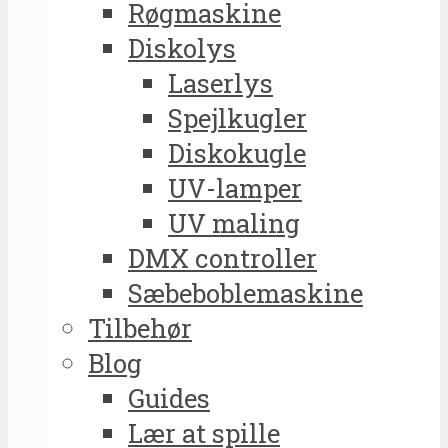
Røgmaskine
Diskolys
Laserlys
Spejlkugler
Diskokugle
UV-lamper
UV maling
DMX controller
Sæbeboblemaskine
Tilbehør
Blog
Guides
Lær at spille