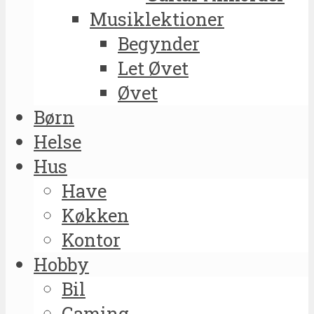
Musiklektioner
Begynder
Let Øvet
Øvet
Børn
Helse
Hus
Have
Køkken
Kontor
Hobby
Bil
Gaming