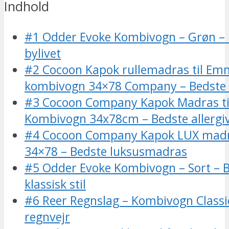
Indhold
#1 Odder Evoke Kombivogn – Grøn – B
bylivet
#2 Cocoon Kapok rullemadras til Em
kombivogn 34×78 Company – Bedste ti
#3 Cocoon Company Kapok Madras t
Kombivogn 34x78cm – Bedste allergi
#4 Cocoon Company Kapok LUX mad
34×78 – Bedste luksusmadras
#5 Odder Evoke Kombivogn – Sort – Be
klassisk stil
#6 Reer Regnslag – Kombivogn Classic
regnvejr