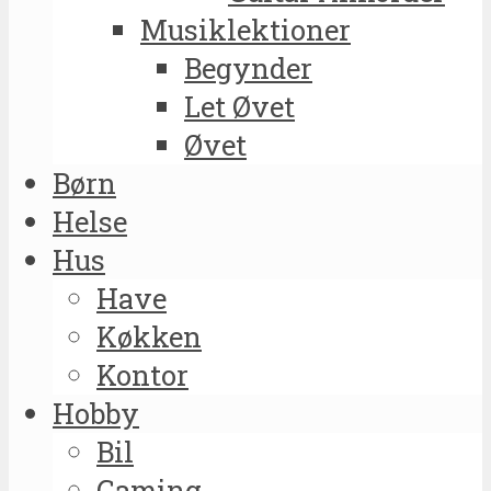
Musiklektioner
Begynder
Let Øvet
Øvet
Børn
Helse
Hus
Have
Køkken
Kontor
Hobby
Bil
Gaming