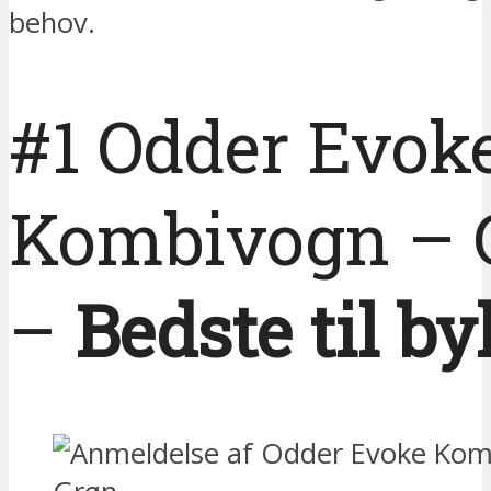
behov.
#1 Odder Evok
Kombivogn – 
–
Bedste til by