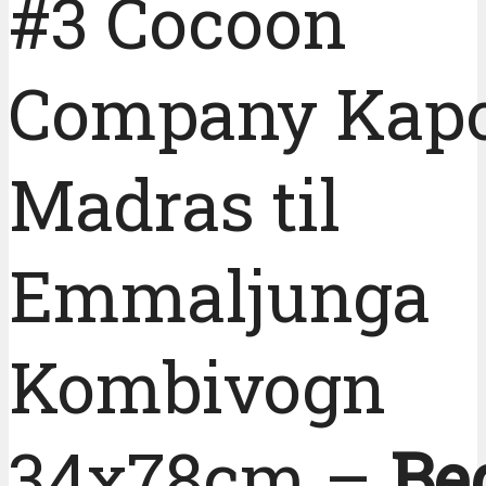
#3 Cocoon
Company Kap
Madras til
Emmaljunga
Kombivogn
34x78cm –
Be