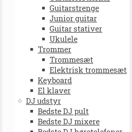
Guitarstrenge
Junior guitar
Guitar stativer
Ukulele
Trommer
Trommesæt
Elektrisk trommesæt
Keyboard
El klaver
DJ udstyr
Bedste DJ pult
Bedste DJ mixere
Bedste DJ høretelefoner