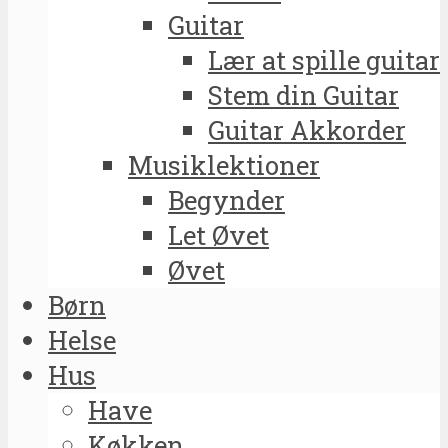
Guitar
Lær at spille guitar
Stem din Guitar
Guitar Akkorder
Musiklektioner
Begynder
Let Øvet
Øvet
Børn
Helse
Hus
Have
Køkken