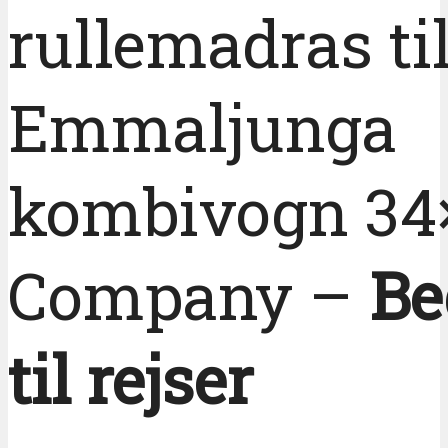
rullemadras ti
Emmaljunga
kombivogn 34
Company –
Be
til rejser