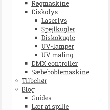
Røgmaskine
Diskolys
Laserlys
Spejlkugler
Diskokugle
UV-lamper
UV maling
DMX controller
Sæbeboblemaskine
Tilbehør
Blog
Guides
Lær at spille