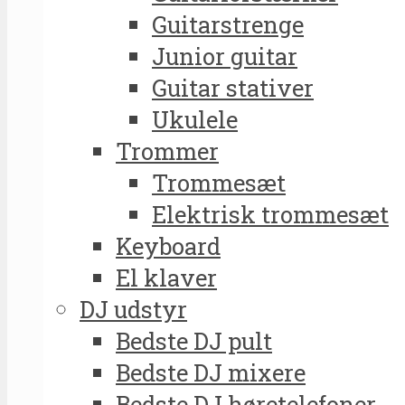
Guitarstrenge
Junior guitar
Guitar stativer
Ukulele
Trommer
Trommesæt
Elektrisk trommesæt
Keyboard
El klaver
DJ udstyr
Bedste DJ pult
Bedste DJ mixere
Bedste DJ høretelefoner