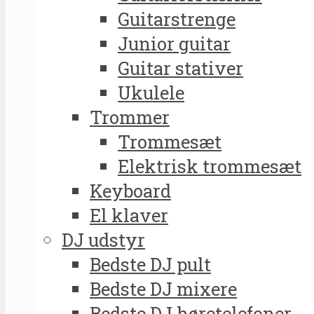
Guitarstrenge
Junior guitar
Guitar stativer
Ukulele
Trommer
Trommesæt
Elektrisk trommesæt
Keyboard
El klaver
DJ udstyr
Bedste DJ pult
Bedste DJ mixere
Bedste DJ høretelefoner