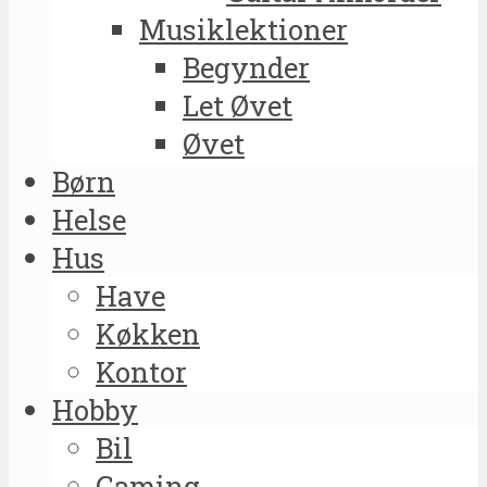
Musiklektioner
Begynder
Let Øvet
Øvet
Børn
Helse
Hus
Have
Køkken
Kontor
Hobby
Bil
Gaming