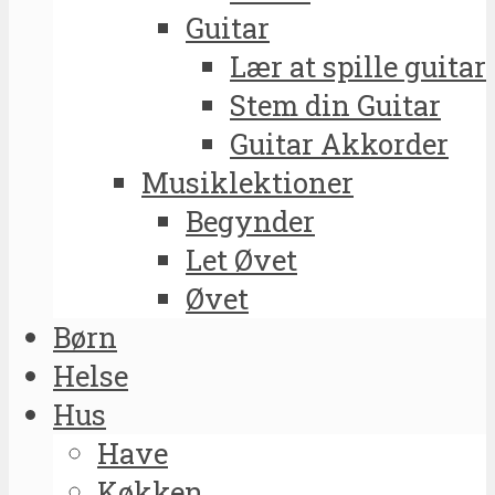
Guitar
Lær at spille guitar
Stem din Guitar
Guitar Akkorder
Musiklektioner
Begynder
Let Øvet
Øvet
Børn
Helse
Hus
Have
Køkken