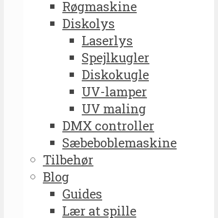
Røgmaskine
Diskolys
Laserlys
Spejlkugler
Diskokugle
UV-lamper
UV maling
DMX controller
Sæbeboblemaskine
Tilbehør
Blog
Guides
Lær at spille