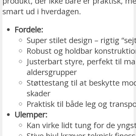
produkt, der ikke bare er praktisk, m
smart ud i hverdagen.
Fordele:
Super stilet design – rigtig “se
Robust og holdbar konstruktio
Justerbart styre, perfekt til m
aldersgrupper
Støttestang til at beskytte mo
skader
Praktisk til både leg og transp
Ulemper:
Kan virke lidt tung for de yngs
Stive hjul kræver teknisk fines