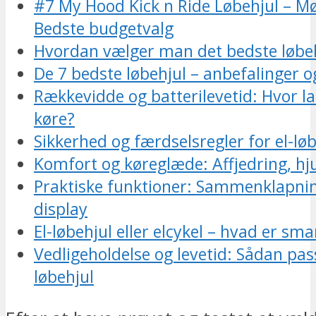
#7 My Hood Kick n Ride Løbehjul – M
Bedste budgetvalg
Hvordan vælger man det bedste løbe
De 7 bedste løbehjul – anbefalinger o
Rækkevidde og batterilevetid: Hvor l
køre?
Sikkerhed og færdselsregler for el-lø
Komfort og køreglæde: Affjedring, hj
Praktiske funktioner: Sammenklapni
display
El-løbehjul eller elcykel – hvad er sma
Vedligeholdelse og levetid: Sådan pas
løbehjul