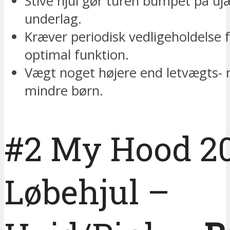
Stive hjul gør turen bumpet på u
underlag.
Kræver periodisk vedligeholdelse f
optimal funktion.
Vægt noget højere end letvægts- 
mindre børn.
#2 My Hood 2
Løbehjul –