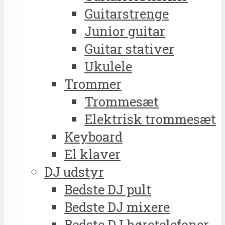
Guitarstrenge
Junior guitar
Guitar stativer
Ukulele
Trommer
Trommesæt
Elektrisk trommesæt
Keyboard
El klaver
DJ udstyr
Bedste DJ pult
Bedste DJ mixere
Bedste DJ høretelefoner