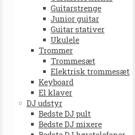
Guitarstrenge
Junior guitar
Guitar stativer
Ukulele
Trommer
Trommesæt
Elektrisk trommesæt
Keyboard
El klaver
DJ udstyr
Bedste DJ pult
Bedste DJ mixere
Bedste DJ høretelefoner