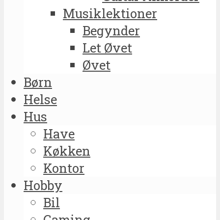
Musiklektioner
Begynder
Let Øvet
Øvet
Børn
Helse
Hus
Have
Køkken
Kontor
Hobby
Bil
Gaming