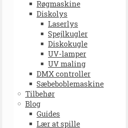
Røgmaskine
Diskolys
Laserlys
Spejlkugler
Diskokugle
UV-lamper
UV maling
DMX controller
Sæbeboblemaskine
Tilbehør
Blog
Guides
Lær at spille