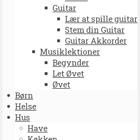
Guitar
Lær at spille guitar
Stem din Guitar
Guitar Akkorder
Musiklektioner
Begynder
Let Øvet
Øvet
Børn
Helse
Hus
Have
Køkken