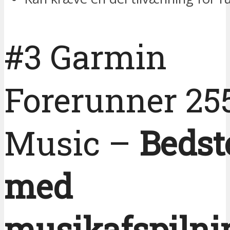
#3 Garmin
Forerunner 25
Music –
Bedst
med
musikafspilni