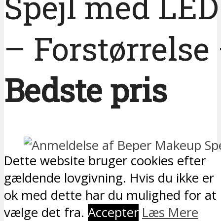
Spejl med LED
– Forstørrelse
Bedste pris
Dette website bruger cookies efter
gældende lovgivning. Hvis du ikke er
Vurdering: 4.2 ud af 5
ok med dette har du mulighed for at
vælge det fra.
Accepter
Læs Mere