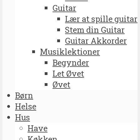
Guitar
Lær at spille guitar
Stem din Guitar
Guitar Akkorder
Musiklektioner
Begynder
Let Øvet
Øvet
Børn
Helse
Hus
Have
Køkken