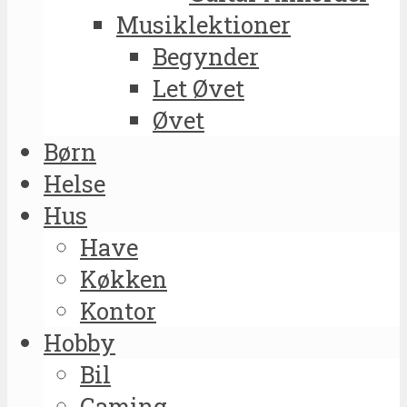
Musiklektioner
Begynder
Let Øvet
Øvet
Børn
Helse
Hus
Have
Køkken
Kontor
Hobby
Bil
Gaming