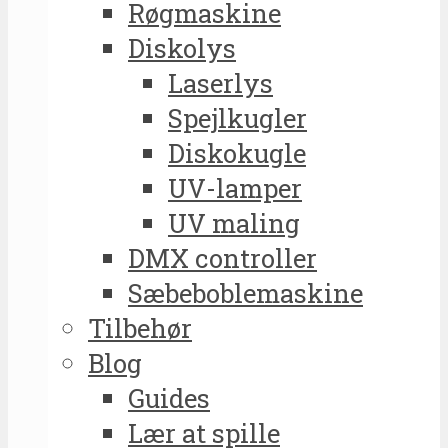
Røgmaskine
Diskolys
Laserlys
Spejlkugler
Diskokugle
UV-lamper
UV maling
DMX controller
Sæbeboblemaskine
Tilbehør
Blog
Guides
Lær at spille