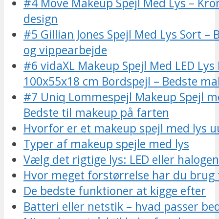
#4 Move Makeup Spejl Med Lys – Kro
design
#5 Gillian Jones Spejl Med Lys Sort – B
og vippearbejde
#6 vidaXL Makeup Spejl Med LED Lys 
100x55x18 cm Bordspejl – Bedste ma
#7 Uniq Lommespejl Makeup Spejl me
Bedste til makeup på farten
Hvorfor er et makeup spejl med lys 
Typer af makeup spejle med lys
Vælg det rigtige lys: LED eller haloge
Hvor meget forstørrelse har du brug 
De bedste funktioner at kigge efter
Batteri eller netstik – hvad passer bed