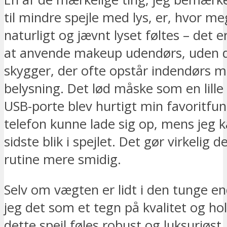
til mindre spejle med lys, er, hvor m
naturligt og jævnt lyset føltes – det
at anvende makeup udendørs, uden 
skygger, der ofte opstår indendørs m
belysning. Det lød måske som en lille
USB-porte blev hurtigt min favoritfun
telefon kunne lade sig op, mens jeg k
sidste blik i spejlet. Det gør virkelig 
rutine mere smidig.
Selv om vægten er lidt i den tunge en
jeg det som et tegn på kvalitet og h
dette spejl føles robust og luksuriøst.