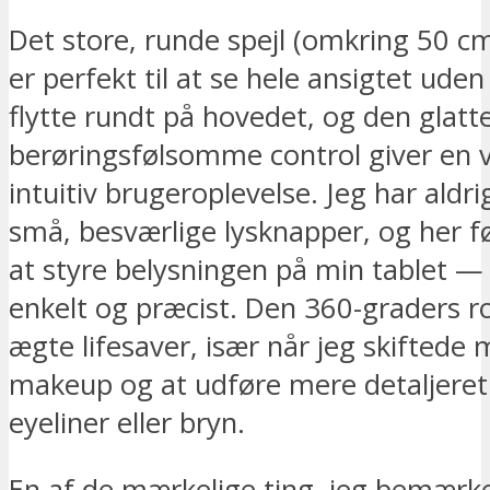
Det store, runde spejl (omkring 50 cm
er perfekt til at se hele ansigtet uden 
flytte rundt på hovedet, og den glatte
berøringsfølsomme control giver en v
intuitiv brugeroplevelse. Jeg har aldr
små, besværlige lysknapper, og her f
at styre belysningen på min tablet — 
enkelt og præcist. Den 360-graders ro
ægte lifesaver, især når jeg skiftede 
makeup og at udføre mere detaljere
eyeliner eller bryn.
En af de mærkelige ting, jeg bemærke