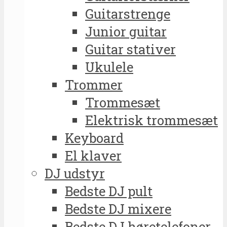
Guitarstrenge
Junior guitar
Guitar stativer
Ukulele
Trommer
Trommesæt
Elektrisk trommesæt
Keyboard
El klaver
DJ udstyr
Bedste DJ pult
Bedste DJ mixere
Bedste DJ høretelefoner