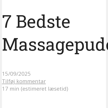
7 Bedste
Massagepud
15/09/2025
Tilføj kommentar
17 min (estimeret læsetid)