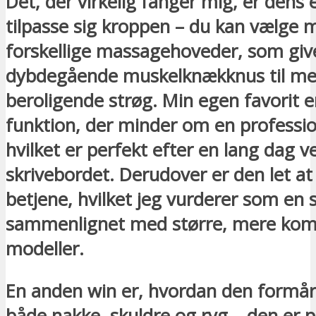
Det, der virkelig fanger mig, er dens e
tilpasse sig kroppen – du kan vælge 
forskellige massagehoveder, som give
dybdegående muskelknækknus til mer
beroligende strøg. Min egen favorit e
funktion, der minder om en professi
hvilket er perfekt efter en lang dag v
skrivebordet. Derudover er den let at
betjene, hvilket jeg vurderer som en s
sammenlignet med større, mere kom
modeller.
En anden win er, hvordan den formå
både nakke, skuldre og ryg – den er pe