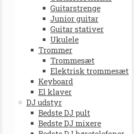
Guitarstrenge
Junior guitar
Guitar stativer
Ukulele
Trommer
Trommesæt
Elektrisk trommesæt
Keyboard
El klaver
DJ udstyr
Bedste DJ pult
Bedste DJ mixere
Bedste DJ høretelefoner