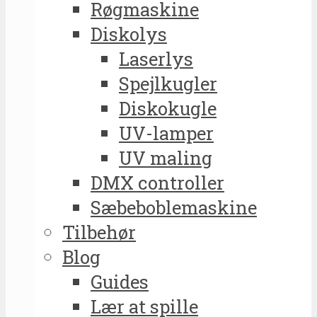
Røgmaskine
Diskolys
Laserlys
Spejlkugler
Diskokugle
UV-lamper
UV maling
DMX controller
Sæbeboblemaskine
Tilbehør
Blog
Guides
Lær at spille