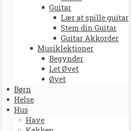
Guitar
Lær at spille guitar
Stem din Guitar
Guitar Akkorder
Musiklektioner
Begynder
Let Øvet
Øvet
Børn
Helse
Hus
Have
Køkken