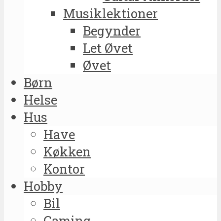
Musiklektioner
Begynder
Let Øvet
Øvet
Børn
Helse
Hus
Have
Køkken
Kontor
Hobby
Bil
Gaming