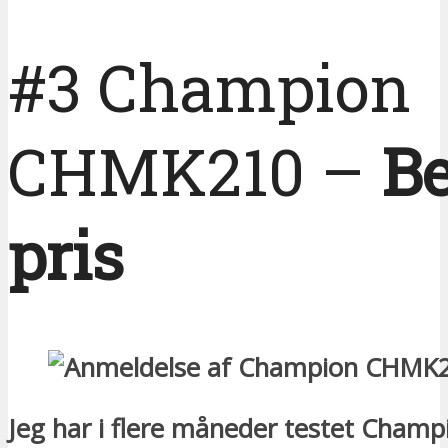
#3 Champion
CHMK210 –
Be
pris
Jeg har i flere måneder testet Champ