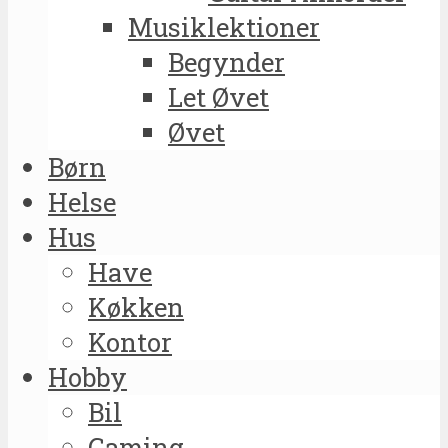
Musiklektioner
Begynder
Let Øvet
Øvet
Børn
Helse
Hus
Have
Køkken
Kontor
Hobby
Bil
Gaming