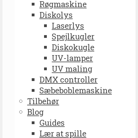
Røgmaskine
Diskolys
Laserlys
Spejlkugler
Diskokugle
UV-lamper
UV maling
DMX controller
Sæbeboblemaskine
Tilbehør
Blog
Guides
Lær at spille