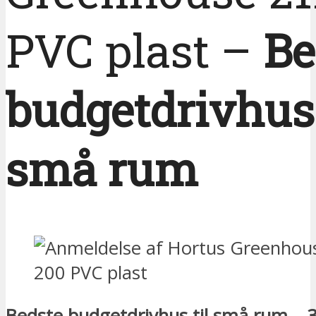
PVC plast –
Be
budgetdrivhus 
små rum
Bedste budgetdrivhus til små rum – 3