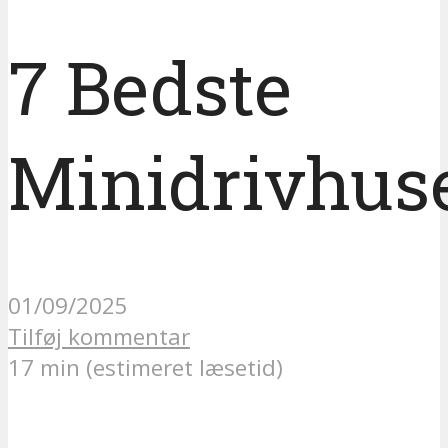
7 Bedste
Minidrivhus
01/09/2025
Tilføj kommentar
17 min (estimeret læsetid)