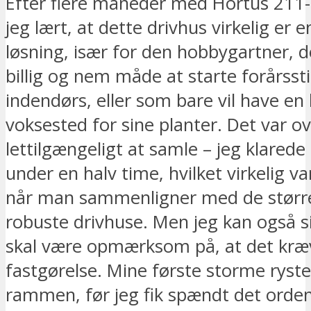
Efter flere måneder med Hortus 211-
jeg lært, at dette drivhus virkelig er e
løsning, især for den hobbygartner, 
billig og nem måde at starte forårsst
indendørs, eller som bare vil have en li
voksested for sine planter. Det var 
lettilgængeligt at samle – jeg klarede
under en halv time, hvilket virkelig va
når man sammenligner med de størr
robuste drivhuse. Men jeg kan også s
skal være opmærksom på, at det kræ
fastgørelse. Mine første storme ryste
rammen, før jeg fik spændt det ordent