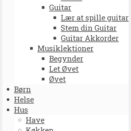
Guitar
Lær at spille guitar
Stem din Guitar
Guitar Akkorder
Musiklektioner
Begynder
Let Øvet
Øvet
Børn
Helse
Hus
Have
Køkken