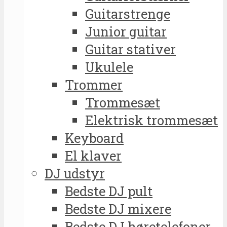
Guitarstrenge
Junior guitar
Guitar stativer
Ukulele
Trommer
Trommesæt
Elektrisk trommesæt
Keyboard
El klaver
DJ udstyr
Bedste DJ pult
Bedste DJ mixere
Bedste DJ høretelefoner