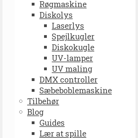
Røgmaskine
Diskolys
Laserlys
Spejlkugler
Diskokugle
UV-lamper
UV maling
DMX controller
Sæbeboblemaskine
Tilbehør
Blog
Guides
Lær at spille