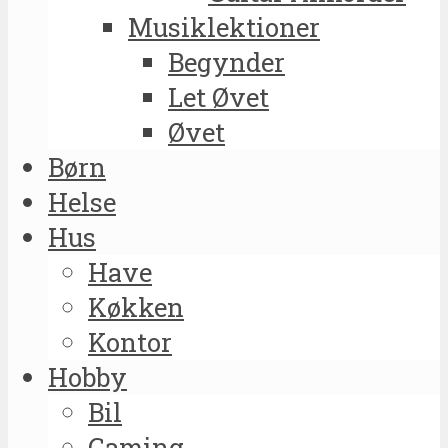
Musiklektioner
Begynder
Let Øvet
Øvet
Børn
Helse
Hus
Have
Køkken
Kontor
Hobby
Bil
Gaming