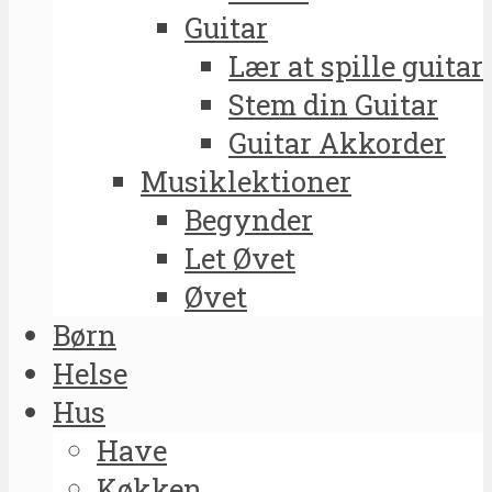
Guitar
Lær at spille guitar
Stem din Guitar
Guitar Akkorder
Musiklektioner
Begynder
Let Øvet
Øvet
Børn
Helse
Hus
Have
Køkken