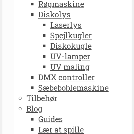
Røgmaskine
Diskolys
Laserlys
Spejlkugler
Diskokugle
UV-lamper
UV maling
DMX controller
Sæbeboblemaskine
Tilbehør
Blog
Guides
Lær at spille