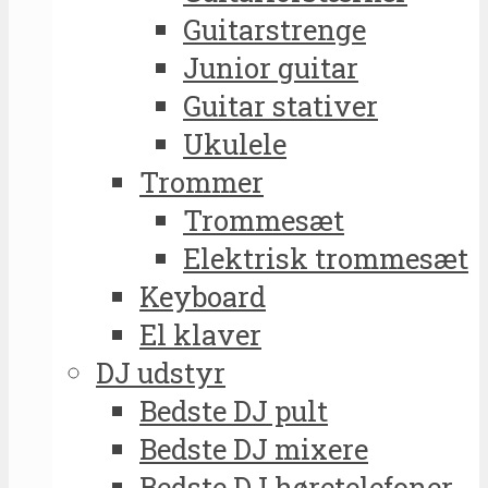
Guitarstrenge
Junior guitar
Guitar stativer
Ukulele
Trommer
Trommesæt
Elektrisk trommesæt
Keyboard
El klaver
DJ udstyr
Bedste DJ pult
Bedste DJ mixere
Bedste DJ høretelefoner