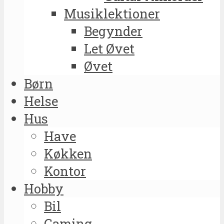
Musiklektioner
Begynder
Let Øvet
Øvet
Børn
Helse
Hus
Have
Køkken
Kontor
Hobby
Bil
Gaming