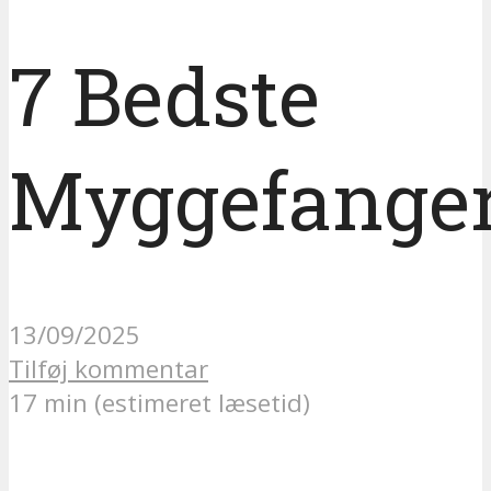
7 Bedste
Myggefange
13/09/2025
Tilføj kommentar
17 min (estimeret læsetid)