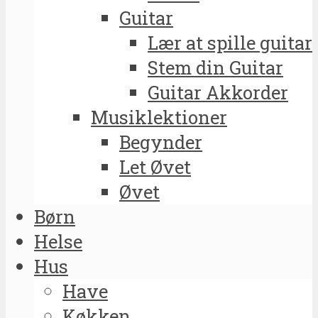
Guitar
Lær at spille guitar
Stem din Guitar
Guitar Akkorder
Musiklektioner
Begynder
Let Øvet
Øvet
Børn
Helse
Hus
Have
Køkken