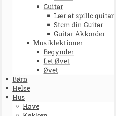
Guitar
Lær at spille guitar
Stem din Guitar
Guitar Akkorder
Musiklektioner
Begynder
Let Øvet
Øvet
Børn
Helse
Hus
Have
Køkken