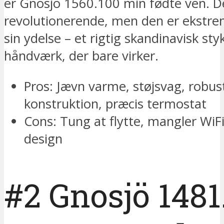
er Gnosjö 1560.100 min fødte ven. De
revolutionerende, men den er ekstrem
sin ydelse – et rigtig skandinavisk sty
håndværk, der bare virker.
Pros: Jævn varme, støjsvag, robus
konstruktion, præcis termostat
Cons: Tung at flytte, mangler WiFi,
design
#2 Gnosjö 1481