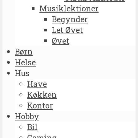
Musiklektioner
Begynder
Let Øvet
Øvet
Børn
Helse
Hus
Have
Køkken
Kontor
Hobby
Bil
Gaming