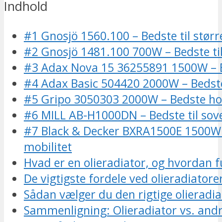
Indhold
#1 Gnosjö 1560.100 – Bedste til stør
#2 Gnosjö 1481.100 700W – Bedste t
#3 Adax Nova 15 36255891 1500W – 
#4 Adax Basic 504420 2000W – Bedste
#5 Gripo 3050303 2000W – Bedste h
#6 MILL AB-H1000DN – Bedste til sov
#7 Black & Decker BXRA1500E 1500W 
mobilitet
Hvad er en olieradiator, og hvordan 
De vigtigste fordele ved olieradiatore
Sådan vælger du den rigtige olieradia
Sammenligning: Olieradiator vs. and