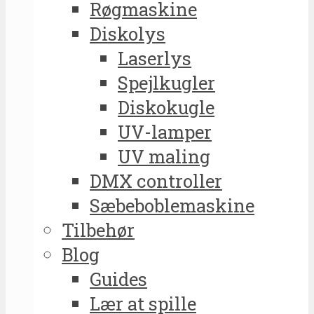
Røgmaskine
Diskolys
Laserlys
Spejlkugler
Diskokugle
UV-lamper
UV maling
DMX controller
Sæbeboblemaskine
Tilbehør
Blog
Guides
Lær at spille