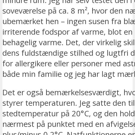
mindre rum. Jeg har selv testet den i 
soveværelse på ca. 8 m², hvor den næ
ubemærket hen – ingen susen fra blæs
irriterende fodspor af varme, blot en
behagelig varme. Det, der virkelig skil
dens fuldstændige stilhed og lugtfri d
for allergikere eller personer med as
både min familie og jeg har lagt mærk
Det er også bemærkelsesværdigt, hvo
styrer temperaturen. Jeg satte den ti
stedtemperatur på 20°C, og den hold
nærmest på punktet med en afvigels
plus/minus 0,2°C. Natfunktionerne er