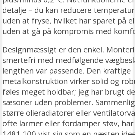
detalje – du kan reducere temperatu
uden at fryse, hvilket har sparet på 
uden at gå på kompromis med komfo
Designmæssigt er den enkel. Monter
smertefri med medfølgende vægbesla
lengthen var passende. Den kraftige
metalkonstruktion virker solid og rob
føles meget holdbar; jeg har brugt de
sæsoner uden problemer. Sammenli
større olieradiatorer eller ventilator
ofte larmer eller fordamper støv, ha
1481.100 vist sig som en næsten ideel