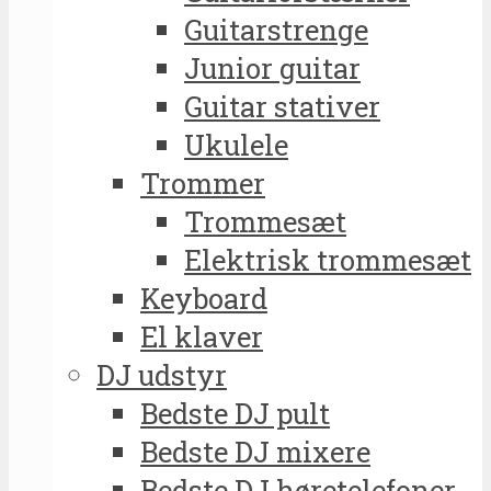
Guitarstrenge
Junior guitar
Guitar stativer
Ukulele
Trommer
Trommesæt
Elektrisk trommesæt
Keyboard
El klaver
DJ udstyr
Bedste DJ pult
Bedste DJ mixere
Bedste DJ høretelefoner