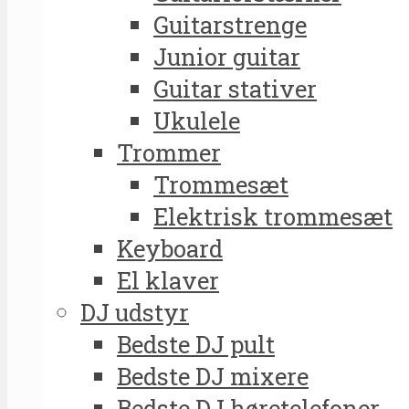
Guitarstrenge
Junior guitar
Guitar stativer
Ukulele
Trommer
Trommesæt
Elektrisk trommesæt
Keyboard
El klaver
DJ udstyr
Bedste DJ pult
Bedste DJ mixere
Bedste DJ høretelefoner