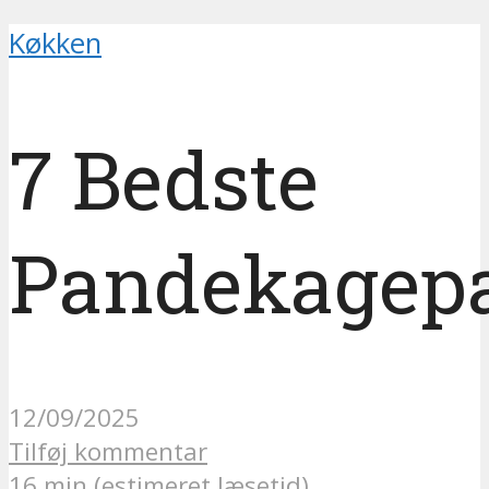
Køkken
7 Bedste
Pandekagep
12/09/2025
Tilføj kommentar
16 min (estimeret læsetid)