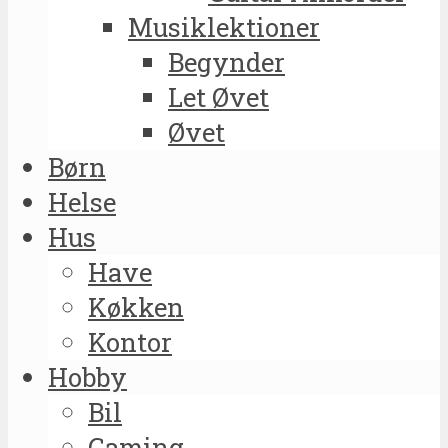
Musiklektioner
Begynder
Let Øvet
Øvet
Børn
Helse
Hus
Have
Køkken
Kontor
Hobby
Bil
Gaming