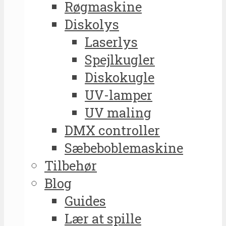
Røgmaskine
Diskolys
Laserlys
Spejlkugler
Diskokugle
UV-lamper
UV maling
DMX controller
Sæbeboblemaskine
Tilbehør
Blog
Guides
Lær at spille