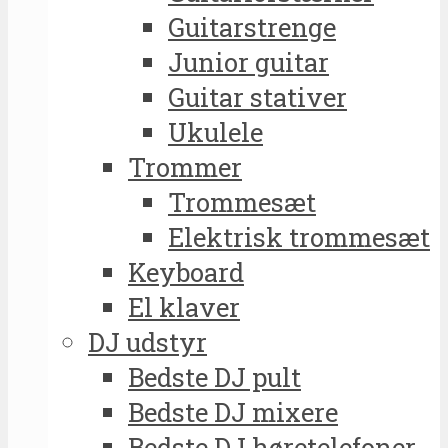
Guitarstrenge
Junior guitar
Guitar stativer
Ukulele
Trommer
Trommesæt
Elektrisk trommesæt
Keyboard
El klaver
DJ udstyr
Bedste DJ pult
Bedste DJ mixere
Bedste DJ høretelefoner