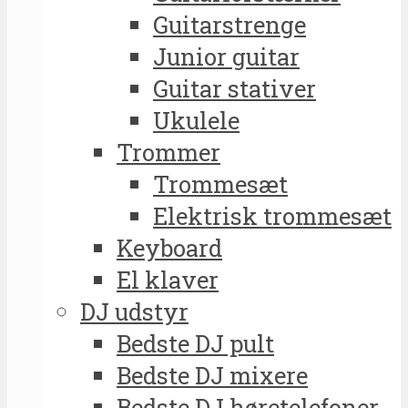
Guitarstrenge
Junior guitar
Guitar stativer
Ukulele
Trommer
Trommesæt
Elektrisk trommesæt
Keyboard
El klaver
DJ udstyr
Bedste DJ pult
Bedste DJ mixere
Bedste DJ høretelefoner