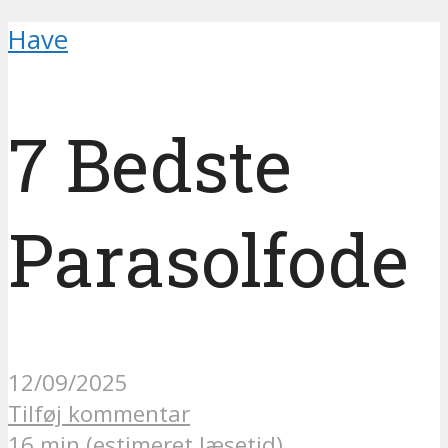
Have
7 Bedste
Parasolfode
12/09/2025
Tilføj kommentar
16 min (estimeret læsetid)