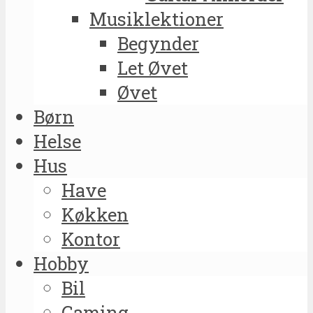
Musiklektioner
Begynder
Let Øvet
Øvet
Børn
Helse
Hus
Have
Køkken
Kontor
Hobby
Bil
Gaming