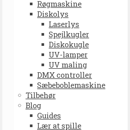
Røgmaskine
Diskolys
Laserlys
Spejlkugler
Diskokugle
UV-lamper
UV maling
DMX controller
Sæbeboblemaskine
Tilbehør
Blog
Guides
Lær at spille