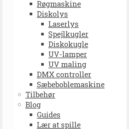
Røgmaskine
Diskolys
Laserlys
Spejlkugler
Diskokugle
UV-lamper
UV maling
DMX controller
Sæbeboblemaskine
Tilbehør
Blog
Guides
Lær at spille