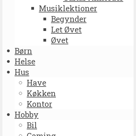
Musiklektioner
Begynder
Let Øvet
Øvet
Børn
Helse
Hus
Have
Køkken
Kontor
Hobby
Bil
Gaming