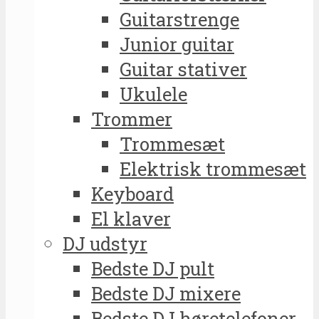
Guitarstrenge
Junior guitar
Guitar stativer
Ukulele
Trommer
Trommesæt
Elektrisk trommesæt
Keyboard
El klaver
DJ udstyr
Bedste DJ pult
Bedste DJ mixere
Bedste DJ høretelefoner