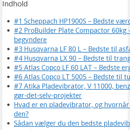
Indhold
#1 Scheppach HP1900S – Bedste værd
#2 ProBuilder Plate Compactor 60kg –
begyndere
#3 Husqvarna LF 80 L – Bedste til asf
#4 Husqvarna LX 90 – Bedste til tra
#5 Atlas Copco LF 60 LAT – Bedste e
#6 Atlas Copco LT 5005 – Bedste til t
#7 Atika Pladevibrator, V 11000, benzi
gør-det-selv-projekter
Hvad er en pladevibrator, og hvornå
den?
Sådan vælger du den bedste pladevibra