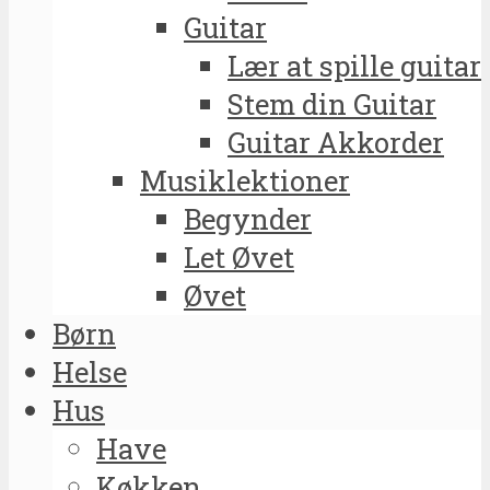
Guitar
Lær at spille guitar
Stem din Guitar
Guitar Akkorder
Musiklektioner
Begynder
Let Øvet
Øvet
Børn
Helse
Hus
Have
Køkken