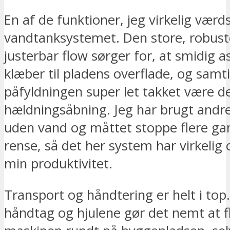
En af de funktioner, jeg virkelig værd
vandtanksystemet. Den store, robus
justerbar flow sørger for, at smidig as
klæber til pladens overflade, og samti
påfyldningen super let takket være d
hældningsåbning. Jeg har brugt andr
uden vand og måttet stoppe flere gan
rense, så det her system har virkelig
min produktivitet.
Transport og håndtering er helt i top
håndtag og hjulene gør det nemt at f