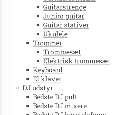
Guitarstrenge
Junior guitar
Guitar stativer
Ukulele
Trommer
Trommesæt
Elektrisk trommesæt
Keyboard
El klaver
DJ udstyr
Bedste DJ pult
Bedste DJ mixere
Bedste DJ høretelefoner