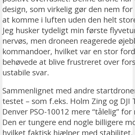
design, som virkelig gør den nem fo
at komme i luften uden den helt store
Jeg husker tydeligt min første flyvetur
nervøs, men droneen reagerede øjebli
kommandoer, hvilket var en stor forde
behøvede at blive frustreret over fors
ustabile svar.
Sammenlignet med andre startdroner
testet – som f.eks. Holm Zing og DJI T
Denver PSO-10012 mere “tålelig” for n
Den er tungere end nogle billigere mo
hvilket faktisk hjælper med stabilitet