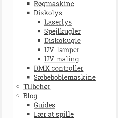
Røgmaskine
Diskolys
Laserlys
Spejlkugler
Diskokugle
UV-lamper
UV maling
DMX controller
Sæbeboblemaskine
Tilbehør
Blog
Guides
Lær at spille