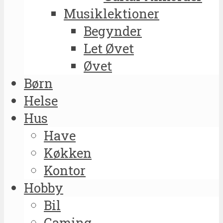
Musiklektioner
Begynder
Let Øvet
Øvet
Børn
Helse
Hus
Have
Køkken
Kontor
Hobby
Bil
Gaming