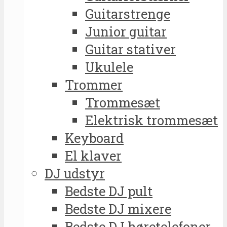
Guitarstrenge
Junior guitar
Guitar stativer
Ukulele
Trommer
Trommesæt
Elektrisk trommesæt
Keyboard
El klaver
DJ udstyr
Bedste DJ pult
Bedste DJ mixere
Bedste DJ høretelefoner