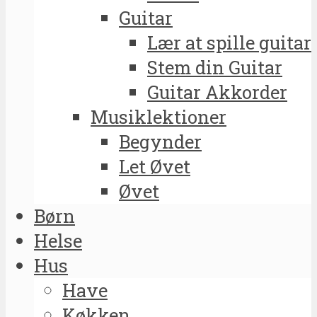
Guitar
Lær at spille guitar
Stem din Guitar
Guitar Akkorder
Musiklektioner
Begynder
Let Øvet
Øvet
Børn
Helse
Hus
Have
Køkken